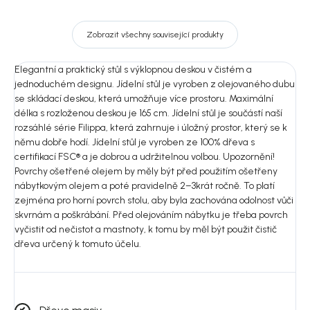
Zobrazit všechny související produkty
Elegantní a praktický stůl s výklopnou deskou v čistém a
jednoduchém designu. Jídelní stůl je vyroben z olejovaného dubu
se skládací deskou, která umožňuje více prostoru. Maximální
délka s rozloženou deskou je 165 cm. Jídelní stůl je součástí naší
rozsáhlé série Filippa, která zahrnuje i úložný prostor, který se k
němu dobře hodí. Jídelní stůl je vyroben ze 100% dřeva s
certifikací FSC® a je dobrou a udržitelnou volbou. Upozornění!
Povrchy ošetřené olejem by měly být před použitím ošetřeny
nábytkovým olejem a poté pravidelně 2–3krát ročně. To platí
zejména pro horní povrch stolu, aby byla zachována odolnost vůči
skvrnám a poškrábání. Před olejováním nábytku je třeba povrch
vyčistit od nečistot a mastnoty, k tomu by měl být použit čistič
dřeva určený k tomuto účelu.