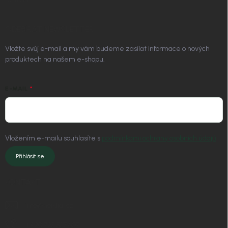
ODEBÍRAT NEWSLETTER
Vložte svůj e-mail a my vám budeme zasílat informace o nových
produktech na našem e-shopu.
E-MAIL
Vložením e-mailu souhlasíte s
podmínkami ochrany osobních údajů
Přihlásit se
KONTAKT
info
@
nordial.cz
+420 725 537 607