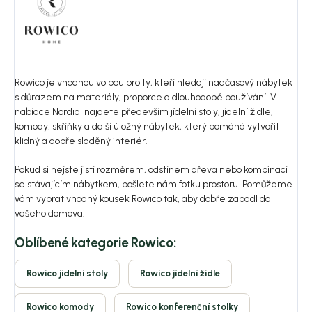
Rowico je vhodnou volbou pro ty, kteří hledají nadčasový nábytek
s důrazem na materiály, proporce a dlouhodobé používání. V
nabídce Nordial najdete především jídelní stoly, jídelní židle,
komody, skříňky a další úložný nábytek, který pomáhá vytvořit
klidný a dobře sladěný interiér.
Pokud si nejste jistí rozměrem, odstínem dřeva nebo kombinací
se stávajícím nábytkem, pošlete nám fotku prostoru. Pomůžeme
vám vybrat vhodný kousek Rowico tak, aby dobře zapadl do
vašeho domova.
Oblíbené kategorie Rowico:
Rowico jídelní stoly
Rowico jídelní židle
Rowico komody
Rowico konferenční stolky