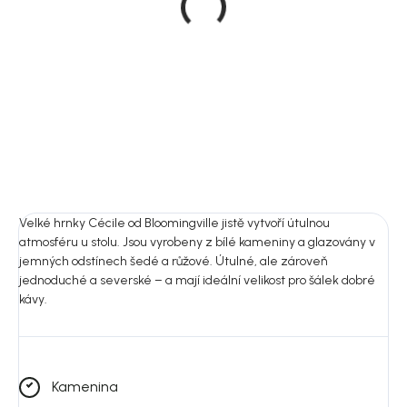
kameninových talířů, 20
Keramický jídelní talíř, 27
cm, Cécile
cm, zelený, Terre
inconnue
499 Kč
199 Kč
DO KOŠÍKU
DO KOŠÍKU
Velké hrnky Cécile od Bloomingville jistě vytvoří útulnou
atmosféru u stolu. Jsou vyrobeny z bílé kameniny a glazovány v
jemných odstínech šedé a růžové. Útulné, ale zároveň
jednoduché a severské – a mají ideální velikost pro šálek dobré
kávy.
Kamenina