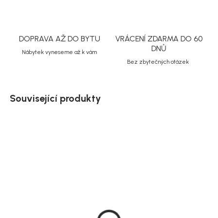
DOPRAVA AŽ DO BYTU
VRÁCENÍ ZDARMA DO 60
DNŮ
Nábytek vyneseme až k vám
Bez zbytečných otázek
Související produkty
Akce
Skladem
Skladem
Bloomingville Sada 3
FIVE Simply smart