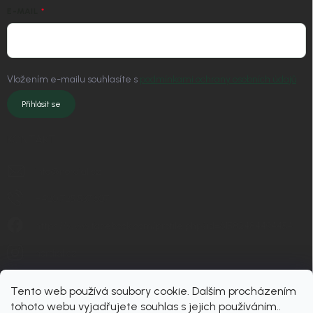
E-MAIL
Vložením e-mailu souhlasíte s
podmínkami ochrany osobních údajů
Přihlásit se
KONTAKT
info
@
nordial.cz
+420 725 537 607
https://www.facebook.com/profile.php?id=61582484494454
nordial.cz
Tento web používá soubory cookie. Dalším procházením
tohoto webu vyjadřujete souhlas s jejich používáním..