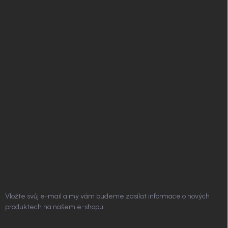
Nordial magazín
✧ Návrh nábytku zdarma
Affiliate program
Jak nakupovat
Obchodní podmínky
Podmínky ochrany osobních údajů
Vrácení zboží a reklamace
Doprava a platba
Platím Pak
Kontakt
ODEBÍRAT NEWSLETTER
Vložte svůj e-mail a my vám budeme zasílat informace o nových
produktech na našem e-shopu.