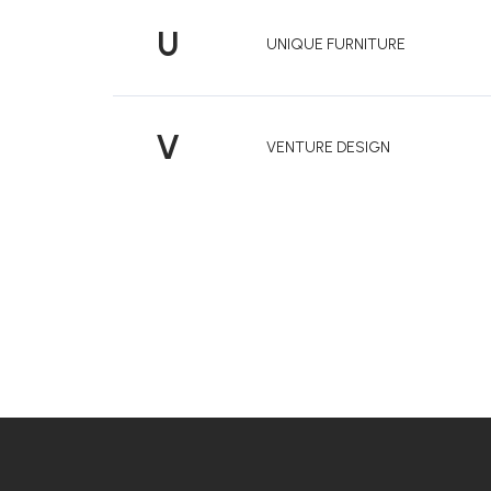
U
UNIQUE FURNITURE
V
VENTURE DESIGN
Z
á
p