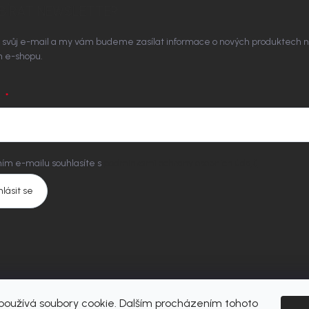
BÍRAT NEWSLETTER
 svůj e-mail a my vám budeme zasílat informace o nových produktech 
 e-shopu.
L
ím e-mailu souhlasíte s
podmínkami ochrany osobních údajů
hlásit se
oužívá soubory cookie. Dalším procházením tohoto