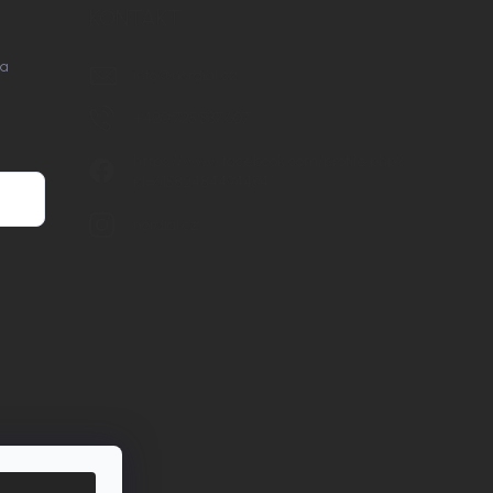
KONTAKT
na
info
@
nordial.cz
+420 725 537 607
https://www.facebook.com/profile.php?
id=61582484494454
nordial.cz