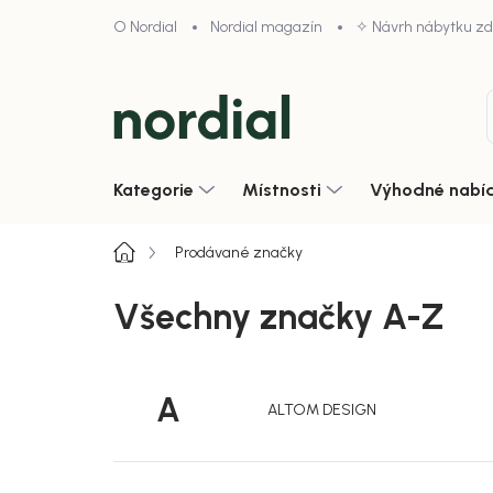
Přejít
O Nordial
Nordial magazín
✧ Návrh nábytku z
na
obsah
Kategorie
Místnosti
Výhodné nabí
Domů
Prodávané značky
Všechny značky A-Z
A
ALTOM DESIGN