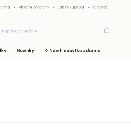
darma
Affiliate program
Jak nakupovat
Obchodní podmínky
Hledat
dky
Novinky
✧ Návrh nábytku zdarma