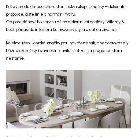
Každý produkt nese charakteristický rukopis značky – dokonalé
proporce, čisté linie a harmonii tvarů.
Od porcelánového servisu až po dekorativní doplňky, Villeroy &
Boch přináší do interiéru kultivovaný styl a dlouhou životnost.
Kolekce této ikonické značky jsou navržené tak, aby doprovázely
běžné okamžiky i slavnostní chvíle s lehkostí a elegancí, která
nestárne.