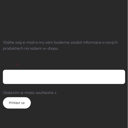
Platím Pak
Kontakt
ODEBÍRAT NEWSLETTER
Vložte svůj e-mail a my vám budeme zasílat informace o nových
produktech na našem e-shopu.
E-MAIL
Vložením e-mailu souhlasíte s
podmínkami ochrany osobních údajů
Přihlásit se
KONTAKT