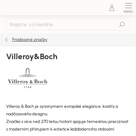
Přejít
na
obsah
Hledat
Prodávané značky
Villeroy&Boch
Villeroy & Boch je synonymem evropské elegance, kvality a
nadčasového designu.
Značka s více než 270 letou historií spojuje řemeslnou preciznost
s moderním přístupem k estetice každodenního stolování.