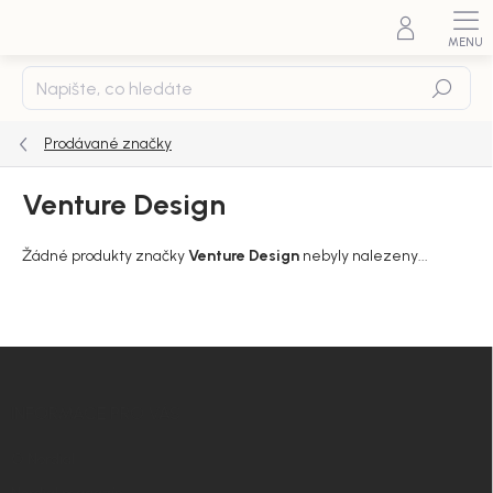
Přejít
na
obsah
Hledat
Prodávané značky
Venture Design
Žádné produkty značky
Venture Design
nebyly nalezeny...
Z
á
p
INFORMACE PRO VÁS
a
t
O Nordial
í