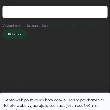
E-MAIL
Vložením e-mailu souhlasíte s
podmínkami ochrany osobních údajů
Přihlásit se
KONTAKT
info
@
nordial.cz
+420 725 537 607
https://www.facebook.com/profile.php?id=61582484494454
nordial.cz
Tento web používá soubory cookie. Dalším procházením
tohoto webu vyjadřujete souhlas s jejich používáním..