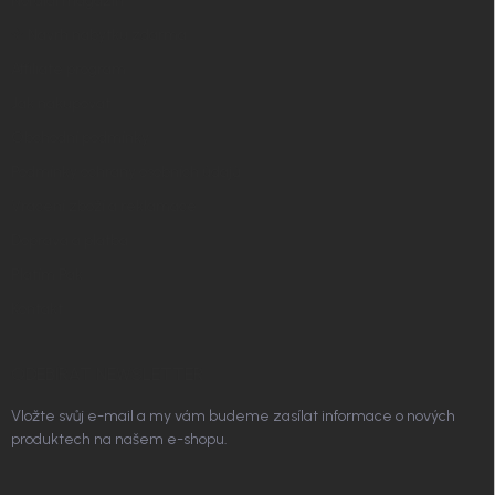
Nordial magazín
✧ Návrh nábytku zdarma
Affiliate program
Jak nakupovat
Obchodní podmínky
Podmínky ochrany osobních údajů
Vrácení zboží a reklamace
Doprava a platba
Platím Pak
Kontakt
ODEBÍRAT NEWSLETTER
Vložte svůj e-mail a my vám budeme zasílat informace o nových
produktech na našem e-shopu.