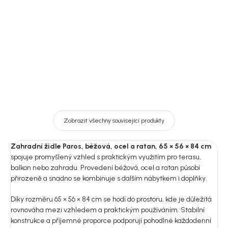
16 809 Kč
23 369 Kč
DO KOŠÍKU
DO KOŠÍKU
Zobrazit všechny související produkty
Zahradní židle Paros, béžová, ocel a ratan, 65 × 56 × 84 cm
spojuje promyšlený vzhled s praktickým využitím pro terasu,
balkon nebo zahradu. Provedení béžová, ocel a ratan působí
přirozeně a snadno se kombinuje s dalším nábytkem i doplňky.
Díky rozměru 65 × 56 × 84 cm se hodí do prostoru, kde je důležitá
rovnováha mezi vzhledem a praktickým používáním. Stabilní
konstrukce a příjemné proporce podporují pohodlné každodenní