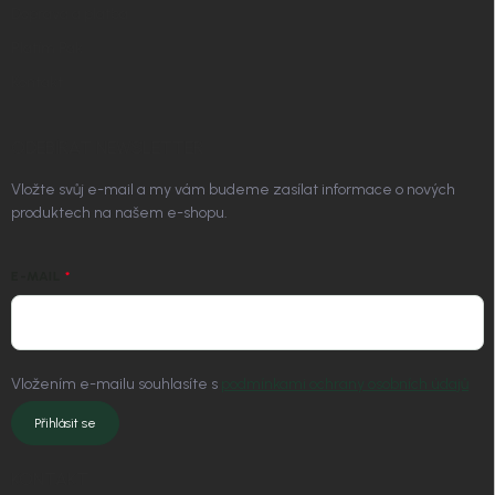
Doprava a platba
Platím Pak
Kontakt
ODEBÍRAT NEWSLETTER
Vložte svůj e-mail a my vám budeme zasílat informace o nových
produktech na našem e-shopu.
E-MAIL
Vložením e-mailu souhlasíte s
podmínkami ochrany osobních údajů
Přihlásit se
KONTAKT