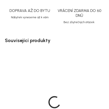
DOPRAVA AŽ DO BYTU
VRÁCENÍ ZDARMA DO 60
DNŮ
Nábytek vyneseme až k vám
Bez zbytečných otázek
Související produkty
Doručíme do 10-14 dnů
Doručíme do 10-14 dnů
Zahradní jídelní set
Zahradní jídelní set
Giardini se židlemi Paros,
Giardini se židlemi Paros,
hliník, 72 × 150 × 90 cm
hliník, 72 × 200 × 90 cm