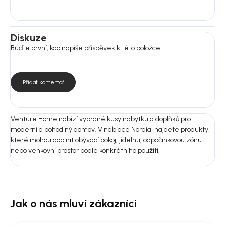
měkkým vlhkým hadříkem podle typu textilie. Nepoužívejte
agresivní ani abrazivní čisticí prostředky.
Diskuze
Rozměry:
Buďte první, kdo napíše příspěvek k této položce.
Rozměry: 65 × 56 × 84 cm
Výška sedáku: 52 cm
Hloubka sedáku: 45,5 cm
Šířka sedáku: 36 cm
Přidat komentář
Nosnost: 110 kg
Montáž: Ne
Venture Home nabízí vybrané kusy nábytku a doplňků pro
Nejste si jistí výběrem?
moderní a pohodlný domov. V nabídce Nordial najdete produkty,
Pošlete nám fotografii prostoru nebo rozměry místnosti.
které mohou doplnit obývací pokoj, jídelnu, odpočinkovou zónu
Doporučíme vám vhodnou variantu do 24 hodin, aby produkt ladil
nebo venkovní prostor podle konkrétního použití.
nejen na fotografii, ale i u vás doma.