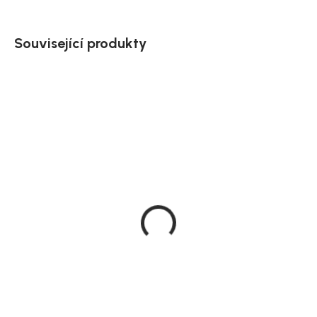
Související produkty
Doručíme do 10-14 dnů
Doručíme do 10-14 dnů
Zahradní stůl
Odkládací stolek
Copacabana, šedá,
Mexico, přírodní, dřevo
hliník, Ø 120 cm
masiv, 40 × 40 cm
20 269 Kč
3 639 Kč
DO KOŠÍKU
DO KOŠÍKU