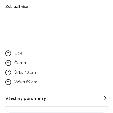
Materiál ocel vhodný pro každodenní použití
Zobrazit více
Praktická plocha pro stolování i odkládání
Jednoduchý tvar pro snadné kombinování
Vhodné i do menších venkovních prostor
Do jakého prostoru se hodí:
Model dobře zapadne do moderní, skandinávské i přírodně
Ocel
laděné venkovní zóny. Nejlépe vynikne v kombinaci s dřevem,
kameninou, neutrálními textiliemi a zelení.
Černá
Šířka 43 cm
Výška 59 cm
Všechny parametry