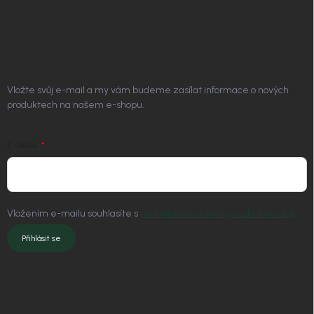
Platím Pak
Kontakt
ODEBÍRAT NEWSLETTER
Vložte svůj e-mail a my vám budeme zasílat informace o nových
produktech na našem e-shopu.
E-MAIL
Vložením e-mailu souhlasíte s
podmínkami ochrany osobních údajů
Přihlásit se
KONTAKT
info
@
nordial.cz