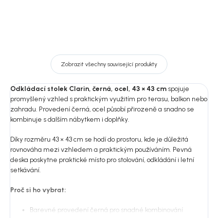
Zobrazit všechny související produkty
Odkládací stolek Clarin, černá, ocel, 43 × 43 cm
spojuje
promyšlený vzhled s praktickým využitím pro terasu, balkon nebo
zahradu. Provedení černá, ocel působí přirozeně a snadno se
kombinuje s dalším nábytkem i doplňky.
Díky rozměru 43 × 43 cm se hodí do prostoru, kde je důležitá
rovnováha mezi vzhledem a praktickým používáním. Pevná
deska poskytne praktické místo pro stolování, odkládání i letní
setkávání.
Proč si ho vybrat:
Barevné provedení černá pro snadné kombinování