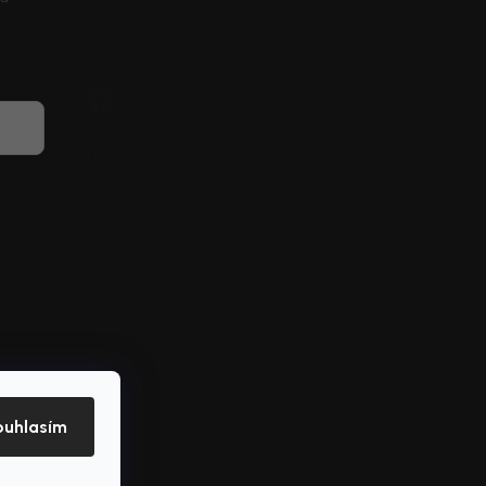
info
@
nordial.cz
+420 725 537 607
https://www.facebook.com/profile.php?
id=61582484494454
nordial.cz
ouhlasím