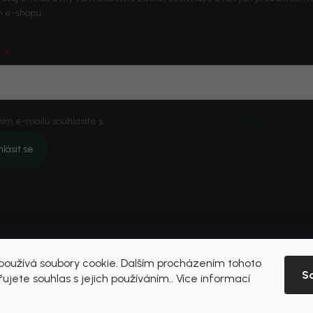
 e-shopu.
L
ím e-mailu souhlasíte s
podmínkami ochrany osobních údajů
hlásit se
oužívá soubory cookie. Dalším procházením tohoto
S
ujete souhlas s jejich používáním.. Více informací