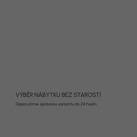
dací set Copacabana v provedení hliník a
odí na terasu, balkon nebo zahradu. Díky tomu
kombinuje s dalším nábytkem a promyšlená
rvků vytvoří pohodlné místo pro posezení s
ty.
ORMACE
ZEPTAT SE
HLÍDAT
VÝBĚR NÁBYTKU BEZ STAROSTÍ
Doporučíme správnou variantu do 24 hodin