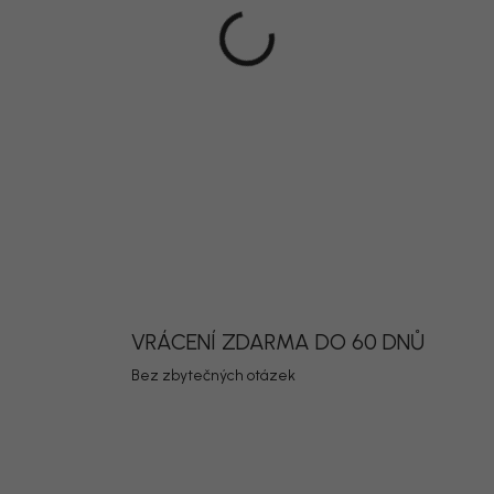
Zahradní se
bouclé se h
se snadno 
kombinace p
rodinou i hos
DETAILNÍ INF
Uložit
VRÁCENÍ ZDARMA DO 60 DNŮ
Bez zbytečných otázek