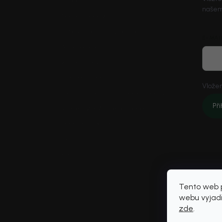
O Nordial
našem
Nordial magazín
✧ Návrh nábytku zdarma
E-MAI
Affiliate program
Jak nakupovat
Obchodní podmínky
Vložen
Podmínky ochrany osobních údajů
Při
Vrácení zboží a reklamace
Doprava a platba
Platím Pak
Kontakt
Tento web p
webu vyjadř
zde
.