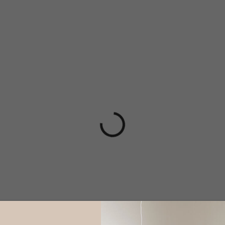
Doručíme do 10-14 dnů
Doručíme do 10-1
radní stůl Copacabana,
Zahradní stůl Copacab
á, hliník, 120 × 70 cm
béžová, hliník, 120 × 70 
99 Kč
5 799 Kč
 KOŠÍKU
DO KOŠÍKU