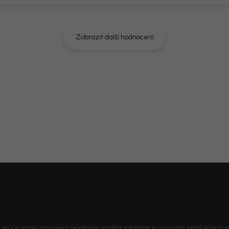
ka: 70 × 65 × 218 cm
Zobrazit další hodnocení
rozměry místnosti. Doporučíme vám
t ladil nejen na fotografii, ale i u
BÍRAT NEWSLETTER
 svůj e-mail a my vám budeme zasílat informace o nových produktech 