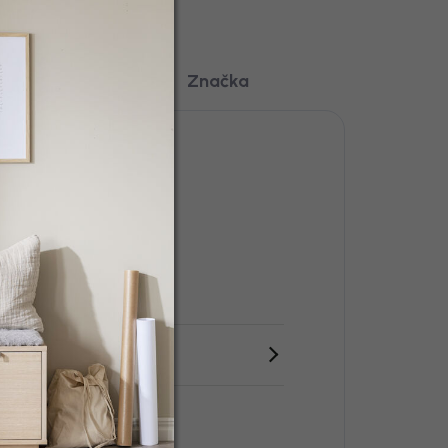
kuze
Značka
iník, Bouclé
tyl: Moderní
olekce: Copacabana
ontáž: Ano
ny parametry