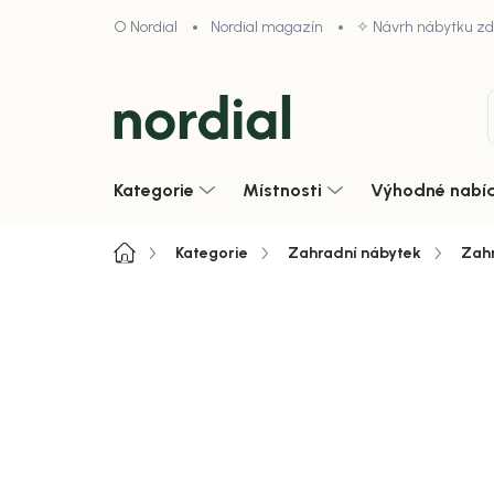
Přejít
O Nordial
Nordial magazín
✧ Návrh nábytku z
na
obsah
Kategorie
Místnosti
Výhodné nabí
Domů
Kategorie
Zahradní nábytek
Zahr
4,9/5 · 1000+ hodnocení obcho
Zobrazit vše