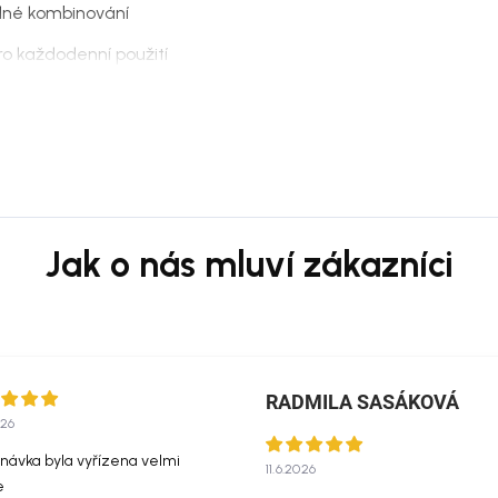
dné kombinování
ro každodenní použití
é venkovní zóny
osty
výběru jednotlivých kusů
dinávské i přírodně laděné venkovní
řevem, kameninou, neutrálními
RADMILA SASÁKOVÁ
026
at měkkým vlhkým hadříkem a
návka byla vyřízena velmi
11.6.2026
ani abrazivní čisticí prostředky.
e