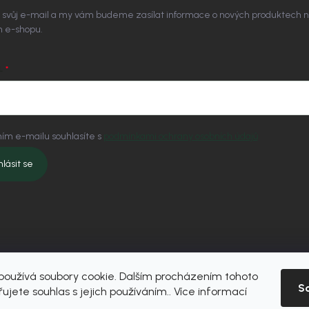
 svůj e-mail a my vám budeme zasílat informace o nových produktech 
 e-shopu.
L
ím e-mailu souhlasíte s
podmínkami ochrany osobních údajů
hlásit se
oužívá soubory cookie. Dalším procházením tohoto
S
ujete souhlas s jejich používáním.. Více informací