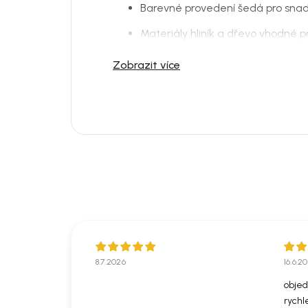
Barevné provedení šedá pro sna
Materiály hliník a dřevo vhodné p
Praktické řešení pro zařízení cel
Zobrazit více
Vhodné pro posezení s rodinou i h
Sjednocený vzhled bez složitého 
Do jakého prostoru se hodí:
Model dobře zapadne do moderní, skan
zóny. Nejlépe vynikne v kombinaci s d
textiliemi a zelení.
Materiál a péče:
Materiál: dřevo
Konstrukce / podnož: dřevo
8.7.2026
16.6.2
Pro běžnou údržbu doporučujeme otír
objed
následně osušit. Nepoužívejte agresivní 
rychl