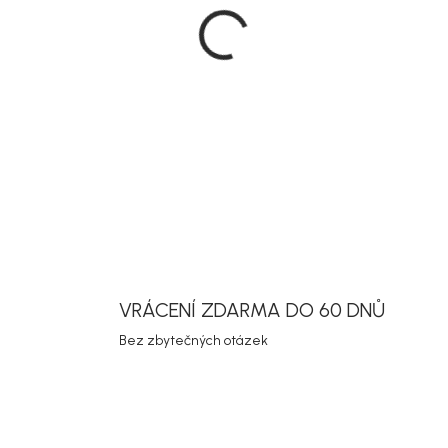
Zahradní jí
provedení še
nebo zahrad
nábytkem a
místo pro po
DETAILNÍ INF
Uložit
VRÁCENÍ ZDARMA DO 60 DNŮ
Bez zbytečných otázek