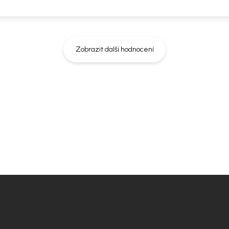
 × 60 cm
Zobrazit další hodnocení
rozměry místnosti. Doporučíme vám
t ladil nejen na fotografii, ale i u
BÍRAT NEWSLETTER