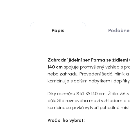
Popis
Podobné 
Zahradní jídelní set Parma se židlemi
140 cm
spojuje promyšlený vzhled s pra
nebo zahradu. Provedení šedá, hliník a
kombinuje s dalším nábytkem i doplňky
Díky rozměru Stůl: Ø 140 cm; Židle: 56 ×
důležitá rovnováha mezi vzhledem a p
kombinace prvků vytvoří pohodlné místo
Proč si ho vybrat: