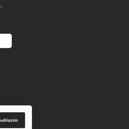
na
info
@
nordial.cz
+420 725 537 607
https://www.facebook.com/profile.php?
id=61582484494454
nordial.cz
ouhlasím