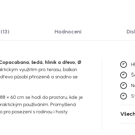
(13)
Hodnocení
Di
 Copacabana, šedá, hliník a dřevo, Ø
Hl
ktickým využitím pro terasu, balkon
Š
 dřevo působí přirozeně a snadno se
.
N
S
 88 × 60 cm se hodí do prostoru, kde je
raktickým používáním. Promyšlená
 pro posezení s rodinou i hosty.
Všech