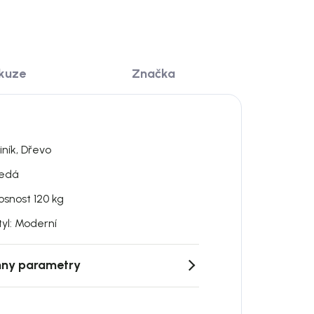
skuze
Značka
iník, Dřevo
edá
osnost 120 kg
tyl: Moderní
ny parametry