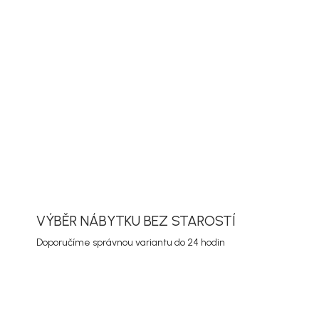
delní set Parma se židlemi Copacabana v
dá, hliník a dřevo se hodí na terasu, balkon
u. Díky tomu se snadno kombinuje s dalším
 promyšlená kombinace prvků vytvoří pohodlné
sezení s rodinou i hosty.
ORMACE
ZEPTAT SE
HLÍDAT
VÝBĚR NÁBYTKU BEZ STAROSTÍ
Doporučíme správnou variantu do 24 hodin