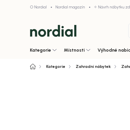
Přejít
O Nordial
Nordial magazín
✧ Návrh nábytku z
na
obsah
Kategorie
Místnosti
Výhodné nabí
Domů
Kategorie
Zahradní nábytek
Zahr
4,9/5 · 1000+ hodnocení obcho
Zobrazit vše