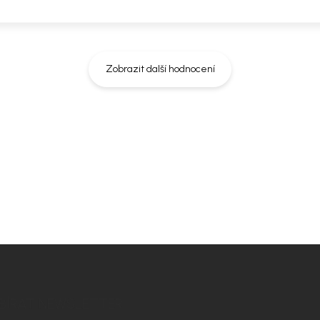
Zobrazit další hodnocení
rozměry místnosti. Doporučíme vám
t ladil nejen na fotografii, ale i u
BÍRAT NEWSLETTER