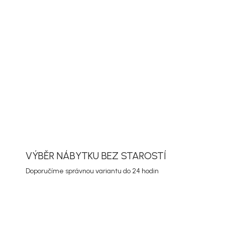
delní set Lumpur se židlemi Copacabana v
řevo masiv se hodí na terasu, balkon nebo
ky tomu se snadno kombinuje s dalším
 promyšlená kombinace prvků vytvoří pohodlné
sezení s rodinou i hosty.
ORMACE
ZEPTAT SE
HLÍDAT
VÝBĚR NÁBYTKU BEZ STAROSTÍ
Doporučíme správnou variantu do 24 hodin