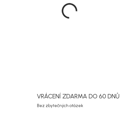
Zahradní jí
provedení d
zahradu. Dí
nábytkem a
místo pro po
DETAILNÍ INF
Uložit
VRÁCENÍ ZDARMA DO 60 DNŮ
Bez zbytečných otázek