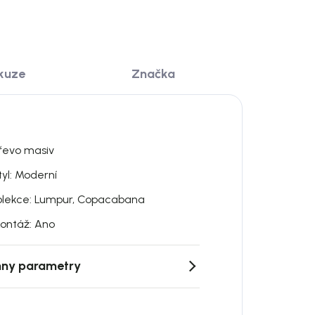
kuze
Značka
řevo masiv
tyl: Moderní
olekce: Lumpur, Copacabana
ontáž: Ano
ny parametry