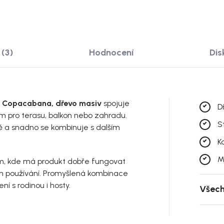
(3)
Hodnocení
Dis
mi Copacabana, dřevo masiv
spojuje
D
m pro terasu, balkon nebo zahradu.
S
ě a snadno se kombinuje s dalším
K
M
am, kde má produkt dobře fungovat
ním používání. Promyšlená kombinace
í s rodinou i hosty.
Všech