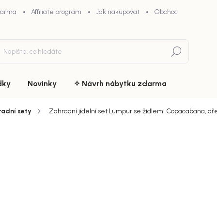
darma
Affiliate program
Jak nakupovat
Obchodní podmínky
Hledat
dky
Novinky
✧ Návrh nábytku zdarma
adní sety
Zahradní jídelní set Lumpur se židlemi Copacabana, dř
du
ZNAČKA:
VENTURE HOME
31 689
chny (9)
Měrná
Doručíme d
cena:
MŮŽEME DOR