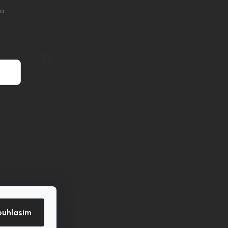
na
info
@
nordial.cz
+420 725 537 607
https://www.facebook.com/profile.php?
id=61582484494454
nordial.cz
ouhlasím