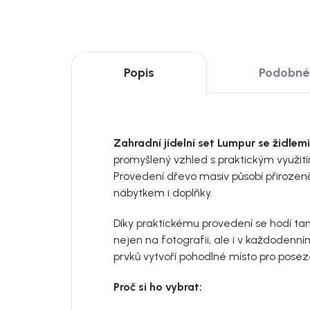
Popis
Podobné 
Zahradní jídelní set Lumpur se židle
promyšlený vzhled s praktickým využití
Provedení dřevo masiv působí přirozen
nábytkem i doplňky.
Díky praktickému provedení se hodí t
nejen na fotografii, ale i v každoden
prvků vytvoří pohodlné místo pro posezen
Proč si ho vybrat: