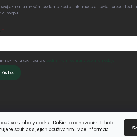
 svůj e-mail a my vám budeme zasílat informace o nových produktech 
 e-shopu.
L
ím e-mailu souhlasíte s
podmínkami ochrany osobních údajů
hlásit se
oužívá soubory cookie. Dalším procházením tohoto
S
ujete souhlas s jejich používáním.. Více informací