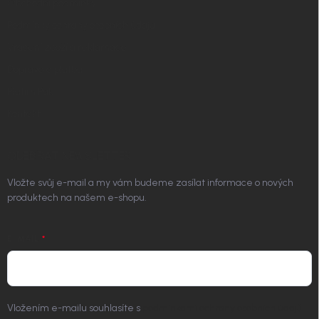
Obchodní podmínky
Podmínky ochrany osobních údajů
Vrácení zboží a reklamace
Doprava a platba
Platím Pak
Kontakt
ODEBÍRAT NEWSLETTER
Vložte svůj e-mail a my vám budeme zasílat informace o nových
produktech na našem e-shopu.
E-MAIL
Vložením e-mailu souhlasíte s
podmínkami ochrany osobních údajů