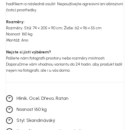
hadříkem a následně osušit. Nepoužívejte agresivní ani abrazivní
čisticí prostředky.
Rozměry:
Rozměry: Stůl: 74 × 205 × 90 cm; Židle: 62 × 96 × 55 cm
Nosnost: 160 kg
Montáž: Ano
Nejste si jistí výběrem?
Pošlete nám fotografii prostoru nebo rozměry místnosti.
Doporučíme vám vhodnou variantu do 24 hodin, aby produkt ladil
nejen na fotografii, ale i u vás doma.
Hliník, Ocel, Dřevo, Ratan
Nosnost 160 kg
Styl: Skandinávský