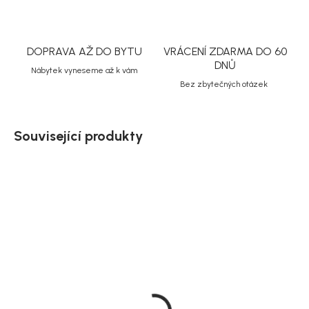
DOPRAVA AŽ DO BYTU
VRÁCENÍ ZDARMA DO 60
DNŮ
Nábytek vyneseme až k vám
Bez zbytečných otázek
Související produkty
Doručíme do 10-14 dnů
Doručíme do 10-14 dnů
Zahradní jídelní stůl
Zahradní stůl Break,