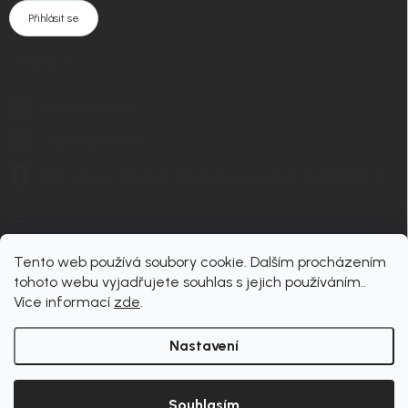
Přihlásit se
KONTAKT
info
@
nordial.cz
+420 725 537 607
https://www.facebook.com/profile.php?id=61582484494454
nordial.cz
Tento web používá soubory cookie. Dalším procházením
tohoto webu vyjadřujete souhlas s jejich používáním..
Více informací
zde
.
Nastavení
Copyright 2026
nordial
. Všechna práva vyhrazena.
Upravit nastavení cookies
Souhlasím