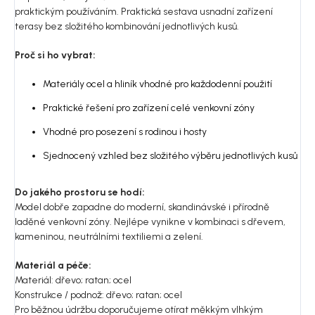
praktickým používáním. Praktická sestava usnadní zařízení
terasy bez složitého kombinování jednotlivých kusů.
Proč si ho vybrat:
Materiály ocel a hliník vhodné pro každodenní použití
Praktické řešení pro zařízení celé venkovní zóny
Vhodné pro posezení s rodinou i hosty
Sjednocený vzhled bez složitého výběru jednotlivých kusů
Do jakého prostoru se hodí:
Model dobře zapadne do moderní, skandinávské i přírodně
laděné venkovní zóny. Nejlépe vynikne v kombinaci s dřevem,
kameninou, neutrálními textiliemi a zelení.
Materiál a péče:
Materiál: dřevo; ratan; ocel
Konstrukce / podnož: dřevo; ratan; ocel
Pro běžnou údržbu doporučujeme otírat měkkým vlhkým