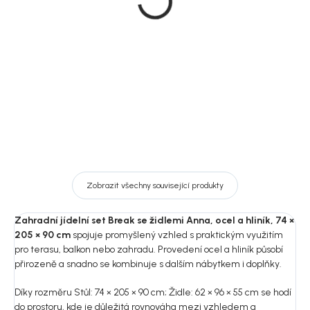
Break Alumnium,
černá, hliník, 205 × 90 cm
přírodní, hliník, 205 × 90
9 079 Kč
cm
10 139 Kč
DO KOŠÍKU
DO KOŠÍKU
Zobrazit všechny související produkty
Zahradní jídelní set Break se židlemi Anna, ocel a hliník, 74 ×
205 × 90 cm
spojuje promyšlený vzhled s praktickým využitím
pro terasu, balkon nebo zahradu. Provedení ocel a hliník působí
přirozeně a snadno se kombinuje s dalším nábytkem i doplňky.
Díky rozměru Stůl: 74 × 205 × 90 cm; Židle: 62 × 96 × 55 cm se hodí
do prostoru, kde je důležitá rovnováha mezi vzhledem a