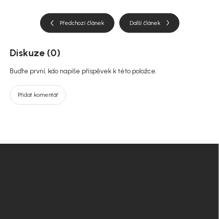
Předchozí článek
Další článek
Diskuze (0)
Buďte první, kdo napíše příspěvek k této položce.
Přidat komentář
Z
á
p
INFORMACE PRO VÁS
a
t
O Nordial
í
Nordial magazín