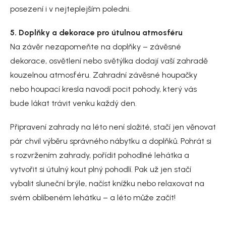
posezení i v nejteplejším poledni.
5. Doplňky a dekorace pro útulnou atmosféru
Na závěr nezapomeňte na doplňky – závěsné
dekorace, osvětlení nebo světýlka dodají vaší zahradě
kouzelnou atmosféru. Zahradní závěsné houpačky
nebo houpací kresla navodí pocit pohody, který vás
bude lákat trávit venku každý den.
Připravení zahrady na léto není složité, stačí jen věnovat
pár chvil výběru správného nábytku a doplňků. Pohrát si
s rozvržením zahrady, pořídit pohodlné lehátka a
vytvořit si útulný kout plný pohodlí. Pak už jen stačí
vybalit sluneční brýle, načíst knížku nebo relaxovat na
svém oblíbeném lehátku – a léto může začít!