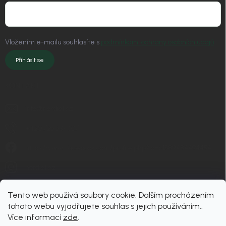
Vložením e-mailu souhlasíte s
podmínkami ochrany osobních údajů
Přihlásit se
KONTAKT
info
@
nordial.cz
+420 725 537 607
https://www.facebook.com/profile.php?id=61582484494454
nordial.cz
Tento web používá soubory cookie. Dalším procházením
tohoto webu vyjadřujete souhlas s jejich používáním..
Více informací
zde
.