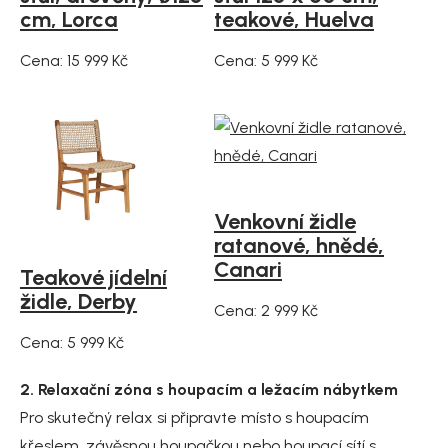
cm, Lorca
teakové, Huelva
Cena: 15 999 Kč
Cena: 5 999 Kč
Venkovní židle
ratanové, hnědé,
Canari
Teakové jídelní
židle, Derby
Cena: 2 999 Kč
Cena: 5 999 Kč
2. Relaxační zóna s houpacím a ležacím nábytkem
Pro skutečný relax si připravte místo s houpacím
křeslem, závěsnou houpačkou nebo houpací sítí s