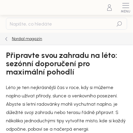
Přejít
na
obsah
Hledat
Nordial magazín
Připravte svou zahradu na léto:
sezónní doporučení pro
maximální pohodlí
Léto je ten nejkrásnější čas v roce, kdy si můžeme
naplno užívat přírody, slunce a venkovního posezení.
Abyste si letní radovánky mohli vychutnat naplno, je
důležité svoji zahradu nebo terasu řádně připravit. S
několika jednoduchými tipy vytvoříte místo, kde si každý
odpočine, pobaví se a načerpá energii.