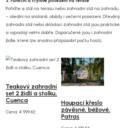
3. Funkční a stylové posezení na terase
Pořiďte si stůl na terasu nebo zahradní stůl na zahradu
– ideální na snídaně, obědy i večerní posezení. Dřevěný
zahradní stůl nebo skládací zahradní stůl jsou praktické
a vypadají velmi dobře. Doporučené jsou i zahradní
židle, které lze snadno přizpůsobit počtu hostů.
Teakový zahradní
set 2 židlí a stolku,
Cuenca
Houpací křeslo
závěsné, béžové,
Cena: 4 999 Kč
Patras