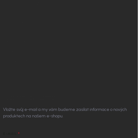
✧ Návrh nábytku zdarma
Affiliate program
Jak nakupovat
Obchodní podmínky
Podmínky ochrany osobních údajů
Vrácení zboží a reklamace
Doprava a platba
Platím Pak
Kontakt
ODEBÍRAT NEWSLETTER
Vložte svůj e-mail a my vám budeme zasílat informace o nových
produktech na našem e-shopu.
E-MAIL