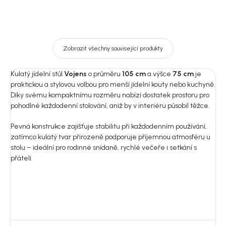
Zobrazit všechny související produkty
Kulatý jídelní stůl
Vojens
o průměru
105 cm
a výšce
75 cm
je
praktickou a stylovou volbou pro menší jídelní kouty nebo kuchyně.
Díky svému kompaktnímu rozměru nabízí dostatek prostoru pro
pohodlné každodenní stolování, aniž by v interiéru působil těžce.
Pevná konstrukce zajišťuje stabilitu při každodenním používání,
zatímco kulatý tvar přirozeně podporuje příjemnou atmosféru u
stolu – ideální pro rodinné snídaně, rychlé večeře i setkání s
přáteli.