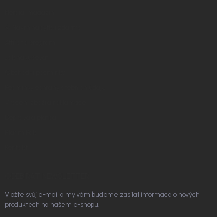
í
Nordial magazín
✧ Návrh nábytku zdarma
Affiliate program
Jak nakupovat
Obchodní podmínky
Podmínky ochrany osobních údajů
Vrácení zboží a reklamace
Doprava a platba
Platím Pak
Kontakt
ODEBÍRAT NEWSLETTER
Vložte svůj e-mail a my vám budeme zasílat informace o nových
produktech na našem e-shopu.