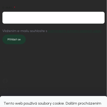
E-MAIL
Vložením e-mailu souhlasíte s
podmínkami ochrany osobních údajů
Přihlásit se
KONTAKT
info
@
nordial.cz
+420 725 537 607
https://www.facebook.com/profile.php?id=61582484494454
nordial.cz
Tento web používá soubory cookie. Dalším procházením