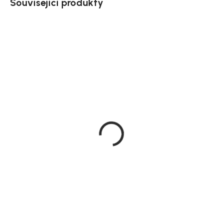
Související produkty
Novinka
Doručíme do 10-14 dnů
Doručíme do 10-14 dnů
Jídelní set Vojens se 4
House Nordic otočné
židlemi Middelfart,
jídelní židle Cordoba,
hnědý a bílý, 105 × 105 cm
světle šedé
12 089 Kč
3 590 Kč
DO KOŠÍKU
DO KOŠÍKU