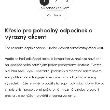
1
3
O
S
v
t
53
položek celkem
l
r
Nahoru
á
á
d
n
a
Křeslo pro pohodlný odpočinek a
k
c
í
o
výrazný akcent
p
v
r
á
Křeslo může doplnit pohovku nebo vytvořit samostatný čtecí kout.
v
n
k
í
y
Vedle se hodí odkládací stolek a lampa, barvu můžete navázat
v
na koberec nebo použít jako jeden promyšlený kontrast. Zvažte
ý
hloubku sedu, výšku opěradla, područky a množství místa kolem;
p
i
kompaktní model funguje lépe v menším pokoji. Pro ucelený
s
výsledek můžete výběr propojit s kategorií
odkládací stolky
. Pokud
u
si nejste jistí proporcemi, pošlete nám rozměry nebo fotografii
prostoru a pomůžeme ověřit vhodnou variantu.