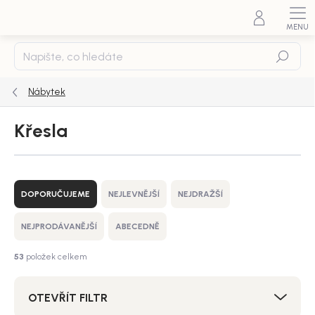
Přejít
na
obsah
Hledat
Nábytek
Křesla
Ř
a
DOPORUČUJEME
NEJLEVNĚJŠÍ
NEJDRAŽŠÍ
z
e
NEJPRODÁVANĚJŠÍ
ABECEDNĚ
n
í
53
položek celkem
p
r
OTEVŘÍT FILTR
o