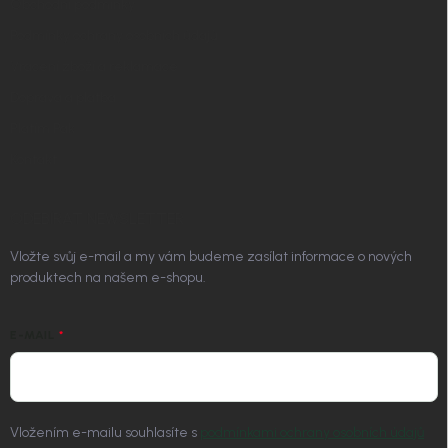
Obchodní podmínky
Podmínky ochrany osobních údajů
Vrácení zboží a reklamace
Doprava a platba
Platím Pak
Kontakt
ODEBÍRAT NEWSLETTER
Vložte svůj e-mail a my vám budeme zasílat informace o nových
produktech na našem e-shopu.
E-MAIL
Vložením e-mailu souhlasíte s
podmínkami ochrany osobních údajů