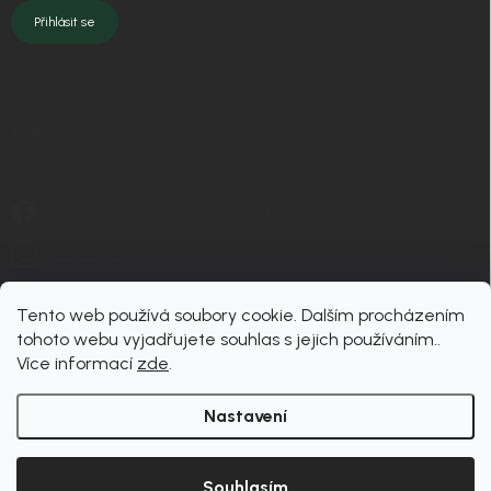
Přihlásit se
KONTAKT
info
@
nordial.cz
+420 725 537 607
https://www.facebook.com/profile.php?id=61582484494454
nordial.cz
Tento web používá soubory cookie. Dalším procházením
tohoto webu vyjadřujete souhlas s jejich používáním..
Více informací
zde
.
Nastavení
Copyright 2026
nordial
. Všechna práva vyhrazena.
Upravit nastavení cookies
Souhlasím