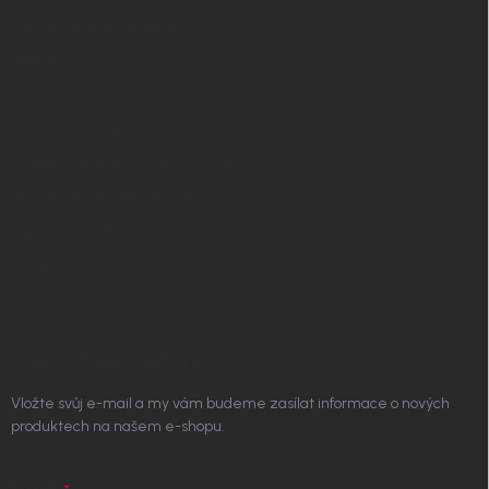
✧ Návrh nábytku zdarma
Affiliate program
Jak nakupovat
Obchodní podmínky
Podmínky ochrany osobních údajů
Vrácení zboží a reklamace
Doprava a platba
Platím Pak
Kontakt
ODEBÍRAT NEWSLETTER
Vložte svůj e-mail a my vám budeme zasílat informace o nových
produktech na našem e-shopu.