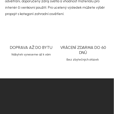
p
odvětrání, doporučený zdroj světla a vhodnost materiálu pro
i
interiér či venkovní použití. Pro ucelený výsledek můžete výběr
s
propojit s kategorií
zahradní osvětlení
.
u
DOPRAVA AŽ DO BYTU
VRÁCENÍ ZDARMA DO 60
DNŮ
Nábytek vyneseme až k vám
Bez zbytečných otázek
Z
á
p
INFORMACE PRO VÁS
a
t
O Nordial
í
Nordial magazín