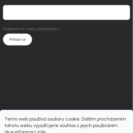
E-MAIL
Vložením e-mailu souhlasíte s
podmínkami ochrany osobních údajů
Přihlásit se
KONTAKT
info
@
nordial.cz
+420 725 537 607
https://www.facebook.com/profile.php?id=61582484494454
nordial.cz
Tento web používá soubory cookie. Dalším procházením
tohoto webu vyjadřujete souhlas s jejich používáním..
Více informací
zde
.