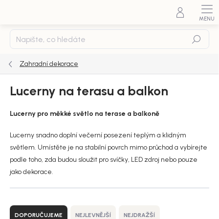
Přejít
na
obsah
Hledat
Zahradní dekorace
Lucerny na terasu a balkon
Lucerny pro měkké světlo na terase a balkoně
Lucerny snadno doplní večerní posezení teplým a klidným
světlem. Umístěte je na stabilní povrch mimo průchod a vybírejte
podle toho, zda budou sloužit pro svíčky, LED zdroj nebo pouze
jako dekorace.
Ř
a
DOPORUČUJEME
NEJLEVNĚJŠÍ
NEJDRAŽŠÍ