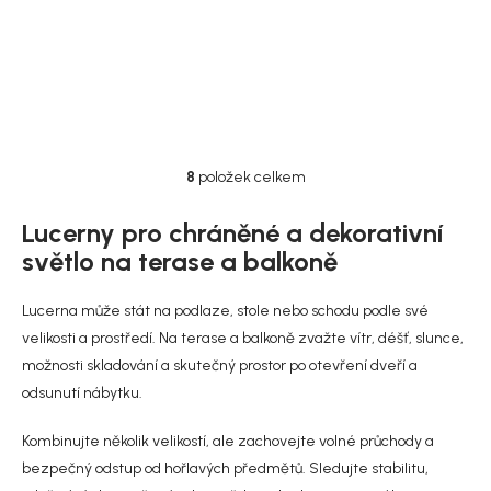
DO KOŠÍKU
DO KOŠÍKU
8
položek celkem
O
v
l
Lucerny pro chráněné a dekorativní
á
světlo na terase a balkoně
d
a
c
Lucerna může stát na podlaze, stole nebo schodu podle své
í
velikosti a prostředí. Na terase a balkoně zvažte vítr, déšť, slunce,
p
možnosti skladování a skutečný prostor po otevření dveří a
r
v
odsunutí nábytku.
k
y
Kombinujte několik velikostí, ale zachovejte volné průchody a
v
bezpečný odstup od hořlavých předmětů. Sledujte stabilitu,
ý