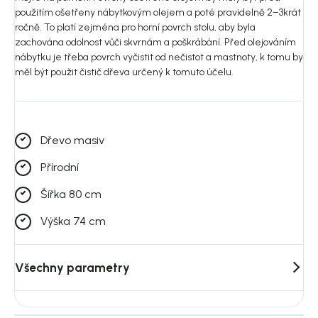
použitím ošetřeny nábytkovým olejem a poté pravidelně 2–3krát
ročně. To platí zejména pro horní povrch stolu, aby byla
zachována odolnost vůči skvrnám a poškrábání. Před olejováním
nábytku je třeba povrch vyčistit od nečistot a mastnoty, k tomu by
měl být použit čistič dřeva určený k tomuto účelu.
Dřevo masiv
Přírodní
Šířka 80 cm
Výška 74 cm
Všechny parametry