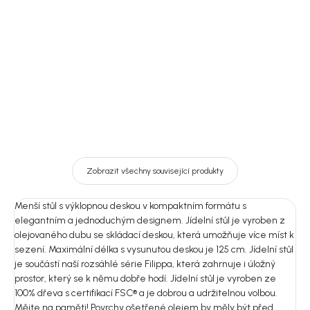
4 190 Kč
16 350 Kč
Detail
DO KOŠÍKU
Zobrazit všechny související produkty
Menší stůl s výklopnou deskou v kompaktním formátu s
elegantním a jednoduchým designem. Jídelní stůl je vyroben z
olejovaného dubu se skládací deskou, která umožňuje více míst k
sezení. Maximální délka s vysunutou deskou je 125 cm. Jídelní stůl
je součástí naší rozsáhlé série Filippa, která zahrnuje i úložný
prostor, který se k němu dobře hodí. Jídelní stůl je vyroben ze
100% dřeva s certifikací FSC® a je dobrou a udržitelnou volbou.
Mějte na paměti! Povrchy ošetřené olejem by měly být před