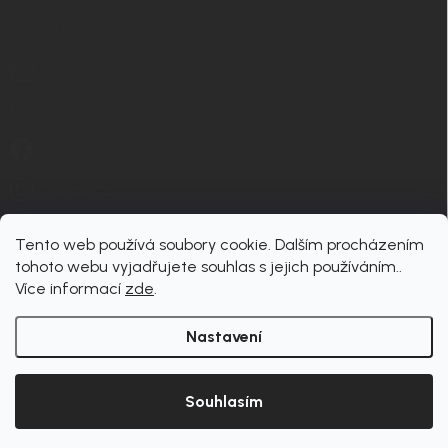
KONTAKT
info
@
nordial.cz
+420 725 537 607
https://www.facebook.com/profile.php?id=61582484494454
nordial.cz
Tento web používá soubory cookie. Dalším procházením
tohoto webu vyjadřujete souhlas s jejich používáním..
Více informací
zde
.
Nastavení
Copyright 2026
nordial
. Všechna práva vyhrazena.
Upravit nastavení cookies
Souhlasím
Vytvořil Shoptet