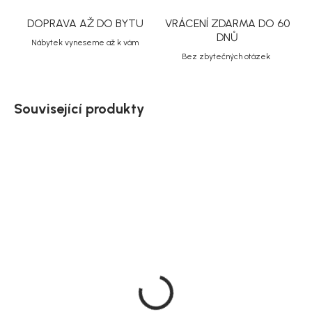
DOPRAVA AŽ DO BYTU
VRÁCENÍ ZDARMA DO 60
DNŮ
Nábytek vyneseme až k vám
Bez zbytečných otázek
Související produkty
SALECODE:NORDIAL15:15:%
Doručíme do 10-14 dnů
Doručíme do 10-14 dnů
Rowico Dřevěné jídelní
Rowico rozkládací jídelní
židle, dub, šedý sedák,
stůl Filippa, dub, 140 × 90
Filippa
cm