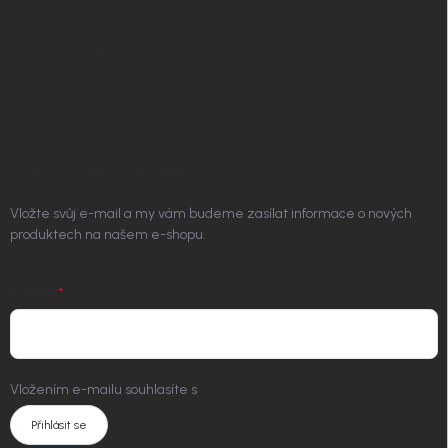
Vrácení zboží a reklamace
Doprava a platba
Platím Pak
Kontakt
ODEBÍRAT NEWSLETTER
Vložte svůj e-mail a my vám budeme zasílat informace o nových
produktech na našem e-shopu.
E-MAIL
Vložením e-mailu souhlasíte s
podmínkami ochrany osobních údajů
Přihlásit se