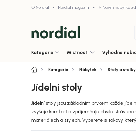
Přejít
O Nordial
Nordial magazín
✧ Návrh nábytku z
na
obsah
Kategorie
Místnosti
Výhodné nabí
Domů
Kategorie
Nábytek
Stoly a stolky
Jídelní stoly
Jídelní stoly jsou základním prvkem každé jídeln
zvyšuje komfort a zpříjemňuje chvíle strávené u j
materiálech a stylech. Vyberete si takový, který