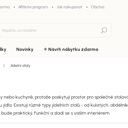
darma
Affiliate program
Jak nakupovat
Obchodní podmínky
Hledat
dky
Novinky
✧ Návrh nábytku zdarma
Jídelní stoly
y nebo kuchyně, protože poskytují prostor pro společné stolování
ídla. Existují různé typy jídelních stolů - od kulatých, obdélní
 bude praktický, funkční a sladí se s vaším interiérem.