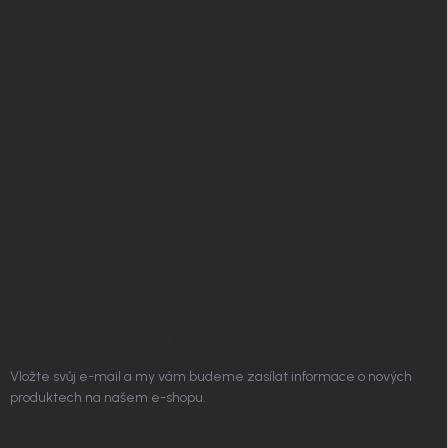
Nordial magazín
✧ Návrh nábytku zdarma
Affiliate program
Jak nakupovat
Obchodní podmínky
Podmínky ochrany osobních údajů
Vrácení zboží a reklamace
Doprava a platba
Platím Pak
Kontakt
ODEBÍRAT NEWSLETTER
Vložte svůj e-mail a my vám budeme zasílat informace o nových
produktech na našem e-shopu.