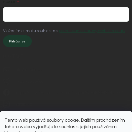
E-MAIL
Vložením e-mailu souhlasíte s
podmínkami ochrany osobních údajů
Přihlásit se
KONTAKT
info
@
nordial.cz
+420 725 537 607
https://www.facebook.com/profile.php?id=61582484494454
nordial.cz
Tento web používá soubory cookie. Dalším procházením
tohoto webu vyjadřujete souhlas s jejich používáním..