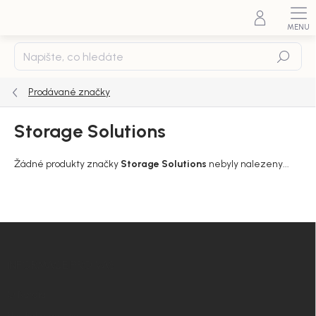
Přejít
na
obsah
Hledat
Prodávané značky
Storage Solutions
Žádné produkty značky
Storage Solutions
nebyly nalezeny...
Z
á
p
INFORMACE PRO VÁS
a
t
O Nordial
í