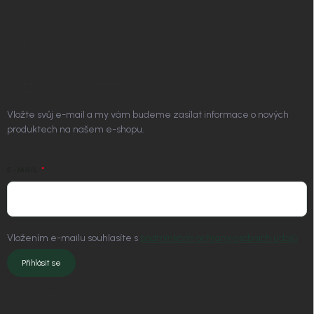
Doprava a platba
Platím Pak
Kontakt
ODEBÍRAT NEWSLETTER
Vložte svůj e-mail a my vám budeme zasílat informace o nových
produktech na našem e-shopu.
E-MAIL
Vložením e-mailu souhlasíte s
podmínkami ochrany osobních údajů
Přihlásit se
KONTAKT