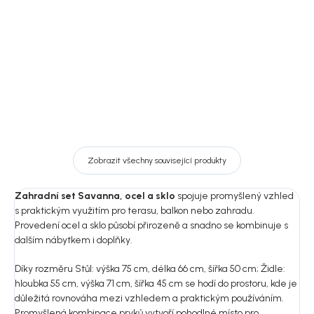
DO KOŠÍKU
DO KOŠÍKU
Zobrazit všechny související produkty
Zahradní set Savanna, ocel a sklo
spojuje promyšlený vzhled
s praktickým využitím pro terasu, balkon nebo zahradu.
Provedení ocel a sklo působí přirozeně a snadno se kombinuje s
dalším nábytkem i doplňky.
Díky rozměru Stůl: výška 75 cm, délka 66 cm, šířka 50 cm; Židle:
hloubka 55 cm, výška 71 cm, šířka 45 cm se hodí do prostoru, kde je
důležitá rovnováha mezi vzhledem a praktickým používáním.
Promyšlená kombinace prvků vytvoří pohodlné místo pro