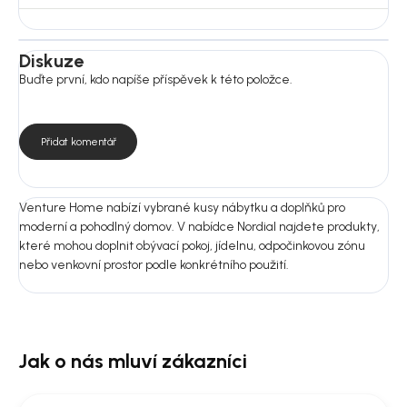
agresivní ani abrazivní čisticí prostředky.
Rozměry:
Diskuze
Rozměry: Stůl: výška 75 cm, délka 66 cm, šířka 50 cm; Židle:
Buďte první, kdo napíše příspěvek k této položce.
hloubka 55 cm, výška 71 cm, šířka 45 cm
Montáž: Ne
Přidat komentář
Nejste si jistí výběrem?
Pošlete nám fotografii prostoru nebo rozměry místnosti.
Doporučíme vám vhodnou variantu do 24 hodin, aby produkt ladil
nejen na fotografii, ale i u vás doma.
Venture Home nabízí vybrané kusy nábytku a doplňků pro
moderní a pohodlný domov. V nabídce Nordial najdete produkty,
které mohou doplnit obývací pokoj, jídelnu, odpočinkovou zónu
nebo venkovní prostor podle konkrétního použití.