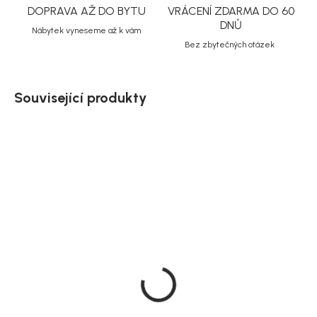
DOPRAVA AŽ DO BYTU
VRÁCENÍ ZDARMA DO 60
DNŮ
Nábytek vyneseme až k vám
Bez zbytečných otázek
Související produkty
Doručíme do 10-14 dnů
Doručíme do 10-14 dnů
Rohový zahradní set
Zahradní jídelní set Tilos,
Hydra, béžová, ocel, 42 ×
hliník, Ø 90 cm, 5 ks
55 × 55 cm
21 379 Kč
14 299 Kč