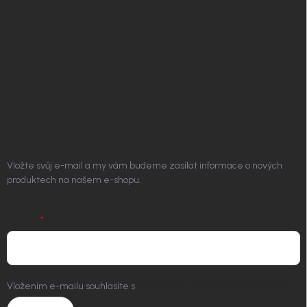
Podmínky ochrany osobních údajů
Vrácení zboží a reklamace
Doprava a platba
Platím Pak
Kontakt
ODEBÍRAT NEWSLETTER
Vložte svůj e-mail a my vám budeme zasílat informace o nových
produktech na našem e-shopu.
E-MAIL
Vložením e-mailu souhlasíte s
podmínkami ochrany osobních údajů