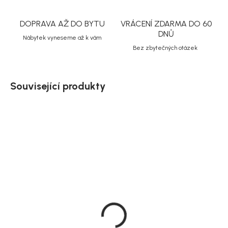
DOPRAVA AŽ DO BYTU
VRÁCENÍ ZDARMA DO 60
DNŮ
Nábytek vyneseme až k vám
Bez zbytečných otázek
Související produkty
Doručíme do 10-14 dnů
Doručíme do 10-14 dnů
Sada 2 zahradních židlí
Sada 2 zahradních židlí
Spoga, černá, hliník, 62 ×
Spoga, bílá, hliník, 62 × 81
81 × 60 cm
× 60 cm