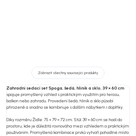
10 438 Kč
10 558 Kč
DO KOŠÍKU
DO KOŠÍKU
Zobrazit všechny související produkty
Zahradní sedací set Spoga, šedá, hliník a sklo, 39 × 60 cm
spojuje promyšlený vzhled s praktickým využitím pro terasu,
balkon nebo zahradu. Provedení šedá, hliník a sklo působí
přirozeně a snadno se kombinuje s dalším nábytkem i doplňky.
Díky rozměru Židle: 75 × 79 × 72 cm; Stůl: 39 × 60 cm se hodí do
prostoru, kde je důležitá rovnováha mezi vzhledem a praktickým
používáním. Promyšlená kombinace prvků vytvoří pohodlné místo