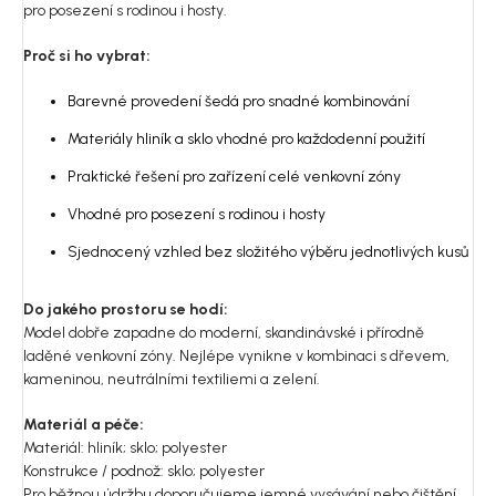
pro posezení s rodinou i hosty.
Proč si ho vybrat:
Barevné provedení šedá pro snadné kombinování
Materiály hliník a sklo vhodné pro každodenní použití
Praktické řešení pro zařízení celé venkovní zóny
Vhodné pro posezení s rodinou i hosty
Sjednocený vzhled bez složitého výběru jednotlivých kusů
Do jakého prostoru se hodí:
Model dobře zapadne do moderní, skandinávské i přírodně
laděné venkovní zóny. Nejlépe vynikne v kombinaci s dřevem,
kameninou, neutrálními textiliemi a zelení.
Materiál a péče:
Materiál: hliník; sklo; polyester
Konstrukce / podnož: sklo; polyester
Pro běžnou údržbu doporučujeme jemné vysávání nebo čištění