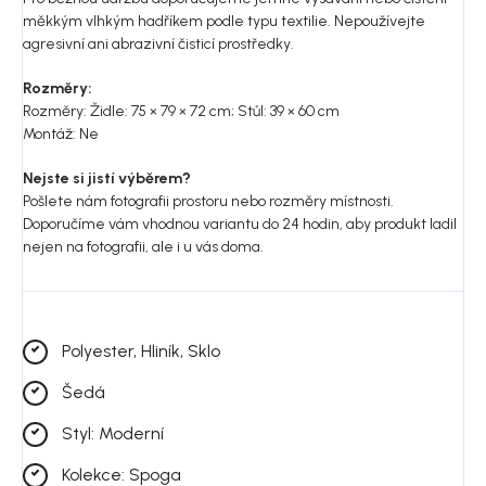
měkkým vlhkým hadříkem podle typu textilie. Nepoužívejte
agresivní ani abrazivní čisticí prostředky.
Rozměry:
Rozměry: Židle: 75 × 79 × 72 cm; Stůl: 39 × 60 cm
Montáž: Ne
Nejste si jistí výběrem?
Pošlete nám fotografii prostoru nebo rozměry místnosti.
Doporučíme vám vhodnou variantu do 24 hodin, aby produkt ladil
nejen na fotografii, ale i u vás doma.
Polyester, Hliník, Sklo
Šedá
Styl: Moderní
Kolekce: Spoga