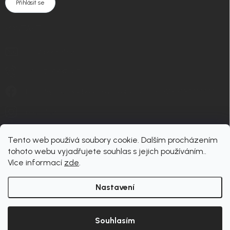
Přihlásit se
KONTAKT
info
@
nordial.cz
+420 725 537 607
https://www.facebook.com/profile.php?id=61582484494454
nordial.cz
Tento web používá soubory cookie. Dalším procházením
tohoto webu vyjadřujete souhlas s jejich používáním..
Více informací
zde
.
Nastavení
Copyright 2026
nordial
. Všechna práva vyhrazena.
Upravit nastavení cookies
Souhlasím