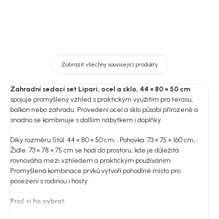
Zobrazit všechny související produkty
Zahradní sedací set Lipari, ocel a sklo, 44 × 80 × 50 cm
spojuje promyšlený vzhled s praktickým využitím pro terasu,
balkon nebo zahradu. Provedení ocel a sklo působí přirozeně a
snadno se kombinuje s dalším nábytkem i doplňky.
Díky rozměru Stůl: 44 × 80 × 50 cm, ; Pohovka: 73 × 75 × 160 cm, ;
Židle: 73 × 78 × 75 cm se hodí do prostoru, kde je důležitá
rovnováha mezi vzhledem a praktickým používáním.
Promyšlená kombinace prvků vytvoří pohodlné místo pro
posezení s rodinou i hosty.
Proč si ho vybrat: