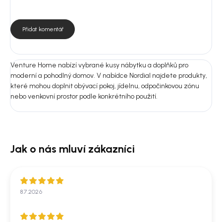
73 × 78 × 75 cm
Montáž: Ano
Přidat komentář
Nejste si jistí výběrem?
Pošlete nám fotografii prostoru nebo rozměry místnosti.
Doporučíme vám vhodnou variantu do 24 hodin, aby produkt ladil
nejen na fotografii, ale i u vás doma.
Venture Home nabízí vybrané kusy nábytku a doplňků pro
moderní a pohodlný domov. V nabídce Nordial najdete produkty,
které mohou doplnit obývací pokoj, jídelnu, odpočinkovou zónu
nebo venkovní prostor podle konkrétního použití.
8.7.2026