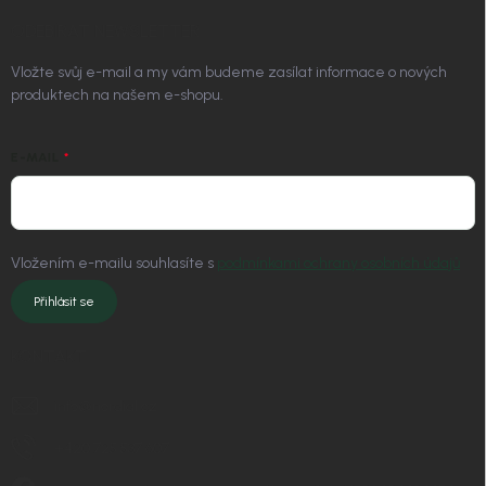
ODEBÍRAT NEWSLETTER
Vložte svůj e-mail a my vám budeme zasílat informace o nových
produktech na našem e-shopu.
E-MAIL
Vložením e-mailu souhlasíte s
podmínkami ochrany osobních údajů
Přihlásit se
KONTAKT
info
@
nordial.cz
+420 725 537 607