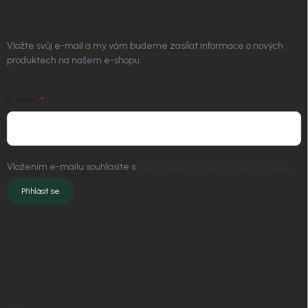
ODEBÍRAT NEWSLETTER
Vložte svůj e-mail a my vám budeme zasílat informace o nových
produktech na našem e-shopu.
E-MAIL
Vložením e-mailu souhlasíte s
podmínkami ochrany osobních údajů
Přihlásit se
KONTAKT
info
@
nordial.cz
+420 725 537 607