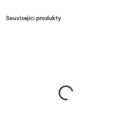
Související produkty
Doručíme do 10-14 dnů
Doručíme do 10-14 dnů
Odkládací stolek Chania
Zahradní sedací set
odkládací, přírodní,
Zakynthos, ocel, 42 × 80
dřevo masiv, Ø 40 cm
× 45 cm
1 879 Kč
11 839 Kč
DO KOŠÍKU
DO KOŠÍKU