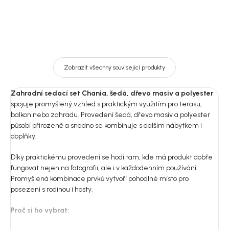
Zobrazit všechny související produkty
Zahradní sedací set Chania, šedá, dřevo masiv a polyester
spojuje promyšlený vzhled s praktickým využitím pro terasu,
balkon nebo zahradu. Provedení šedá, dřevo masiv a polyester
působí přirozeně a snadno se kombinuje s dalším nábytkem i
doplňky.
Díky praktickému provedení se hodí tam, kde má produkt dobře
fungovat nejen na fotografii, ale i v každodenním používání.
Promyšlená kombinace prvků vytvoří pohodlné místo pro
posezení s rodinou i hosty.
Proč si ho vybrat: