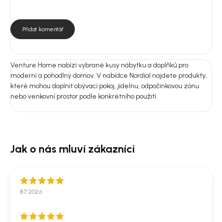
Rozměry:
Montáž: Ano
Přidat komentář
Nejste si jistí výběrem?
Pošlete nám fotografii prostoru nebo rozměry místnosti.
Venture Home nabízí vybrané kusy nábytku a doplňků pro
Doporučíme vám vhodnou variantu do 24 hodin, aby produkt ladil
moderní a pohodlný domov. V nabídce Nordial najdete produkty,
nejen na fotografii, ale i u vás doma.
které mohou doplnit obývací pokoj, jídelnu, odpočinkovou zónu
nebo venkovní prostor podle konkrétního použití.
8.7.2026