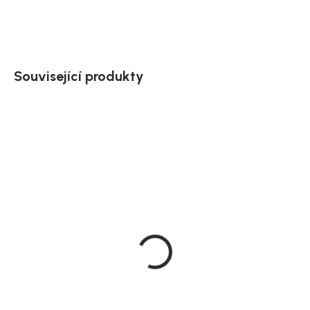
ZEPTAT SE
HLÍDAT
Uložit
Související produkty
Doručíme do 10-14 dnů
Doručíme do 10-14 dnů
Zahradní stůl
Zahradní jídelní stůl
Copacabana, hnědá,
Paola, černá, ocel, 200 ×
hliník, 120 × 70 cm
100 cm
5 919 Kč
8 029 Kč