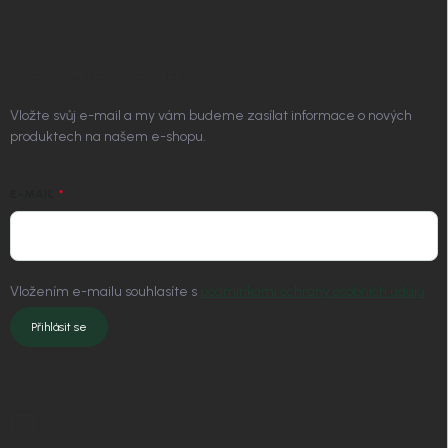
Kontakt
ODEBÍRAT NEWSLETTER
Vložte svůj e-mail a my vám budeme zasílat informace o nových
produktech na našem e-shopu.
E-MAIL
Vložením e-mailu souhlasíte s
podmínkami ochrany osobních údajů
Přihlásit se
KONTAKT
info
@
nordial.cz