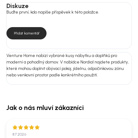
Rozměry:
Diskuze
Rozměry: Stůl: 74 × 200 × 100 cm; Židle: 60,5 × 88 × 56,5 cm
Buďte první, kdo napíše příspěvek k této položce.
Montáž: Ano
Nejste si jistí výběrem?
Přidat komentář
Pošlete nám fotografii prostoru nebo rozměry místnosti.
Doporučíme vám vhodnou variantu do 24 hodin, aby produkt ladil
nejen na fotografii, ale i u vás doma.
Venture Home nabízí vybrané kusy nábytku a doplňků pro
moderní a pohodlný domov. V nabídce Nordial najdete produkty,
které mohou doplnit obývací pokoj, jídelnu, odpočinkovou zónu
nebo venkovní prostor podle konkrétního použití.
8.7.2026