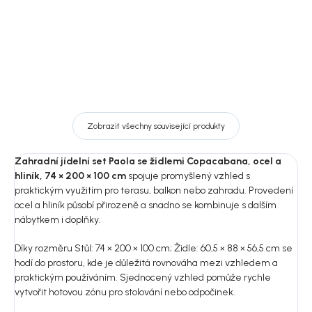
DO KOŠÍKU
DO KOŠÍKU
Zobrazit všechny související produkty
Zahradní jídelní set Paola se židlemi Copacabana, ocel a
hliník, 74 × 200 × 100 cm
spojuje promyšlený vzhled s
praktickým využitím pro terasu, balkon nebo zahradu. Provedení
ocel a hliník působí přirozeně a snadno se kombinuje s dalším
nábytkem i doplňky.
Díky rozměru Stůl: 74 × 200 × 100 cm; Židle: 60,5 × 88 × 56,5 cm se
hodí do prostoru, kde je důležitá rovnováha mezi vzhledem a
praktickým používáním. Sjednocený vzhled pomůže rychle
vytvořit hotovou zónu pro stolování nebo odpočinek.