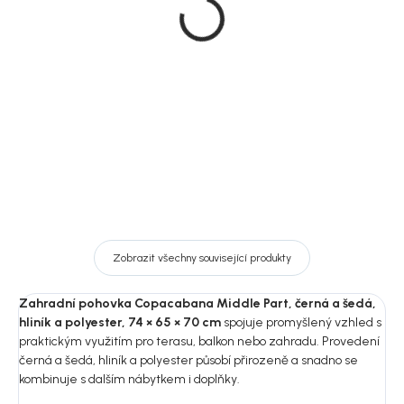
Copacabana, hnědá,
se židlemi Copacabana,
hliník, 120 × 70 cm
černá, hliník, 74 × 200 ×
100 cm
5 919 Kč
33 619 Kč
DO KOŠÍKU
DO KOŠÍKU
Zobrazit všechny související produkty
Zahradní pohovka Copacabana Middle Part, černá a šedá,
hliník a polyester, 74 × 65 × 70 cm
spojuje promyšlený vzhled s
praktickým využitím pro terasu, balkon nebo zahradu. Provedení
černá a šedá, hliník a polyester působí přirozeně a snadno se
kombinuje s dalším nábytkem i doplňky.