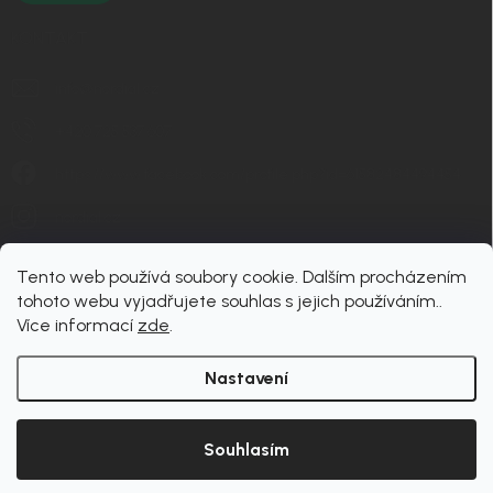
KONTAKT
info
@
nordial.cz
+420 725 537 607
https://www.facebook.com/profile.php?id=61582484494454
nordial.cz
Tento web používá soubory cookie. Dalším procházením
tohoto webu vyjadřujete souhlas s jejich používáním..
Více informací
zde
.
Nastavení
Copyright 2026
nordial
. Všechna práva vyhrazena.
Upravit nastavení cookies
Souhlasím
Vytvořil Shoptet