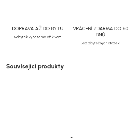
DOPRAVA AŽ DO BYTU
VRÁCENÍ ZDARMA DO 60
DNŮ
Nábytek vyneseme až k vám
Bez zbytečných otázek
Související produkty
Doručíme do 10-14 dnů
Doručíme do 10-14 dnů
Zahradní stůl
Zahradní jídelní set Virya