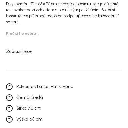
Díky rozměru 74 × 65 × 70 cm se hodí do prostoru, kde je důležitá
rovnováha mezi vzhledem a praktickým používáním. Stabilní
konstrukce a příjemné proporce podporují pohodlné každodenní
sezení.
Proč si ho vybrat:
Barevné provedení černá a šedá pro snadné kombinování
Zobrazit více
Materiály hliník a polyester vhodné pro každodenní použití
Nadčasový vzhled pro snadné kombinování
Praktické provedení pro běžné používání
Vhodné do různých stylů prostoru
Polyester, Látka, Hliník, Pěna
Černá, Šedá
Do jakého prostoru se hodí:
Model dobře zapadne do moderní, skandinávské i přírodně
Šířka 70 cm
laděné venkovní zóny. Nejlépe vynikne v kombinaci s dřevem,
kameninou, neutrálními textiliemi a zelení.
Výška 65 cm