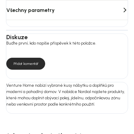
Materiál a péče:
Materiál: pěna; polyester; hliník
Všechny parametry
Konstrukce / podnož: hliník; polyester
Pro běžnou údržbu doporučujeme jemné vysávání nebo čištění
měkkým vlhkým hadříkem podle typu textilie. Nepoužívejte
agresivní ani abrazivní čisticí prostředky.
Diskuze
Buďte první, kdo napíše příspěvek k této položce.
Rozměry:
Rozměry: 74 × 65 × 70 cm
Výška sedáku: 30 cm
Hloubka sedáku: 65 cm
Přidat komentář
Šířka sedáku: 70 cm
Nosnost: 150 kg
Montáž: Ne
Venture Home nabízí vybrané kusy nábytku a doplňků pro
moderní a pohodlný domov. V nabídce Nordial najdete produkty,
Nejste si jistí výběrem?
které mohou doplnit obývací pokoj, jídelnu, odpočinkovou zónu
Pošlete nám fotografii prostoru nebo rozměry místnosti.
nebo venkovní prostor podle konkrétního použití.
Doporučíme vám vhodnou variantu do 24 hodin, aby produkt ladil
nejen na fotografii, ale i u vás doma.