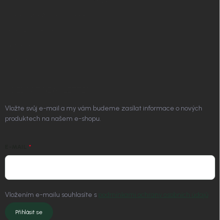
Vrácení zboží a reklamace
Doprava a platba
Platím Pak
Kontakt
ODEBÍRAT NEWSLETTER
Vložte svůj e-mail a my vám budeme zasílat informace o nových
produktech na našem e-shopu.
E-MAIL
Vložením e-mailu souhlasíte s
podmínkami ochrany osobních údajů
Přihlásit se