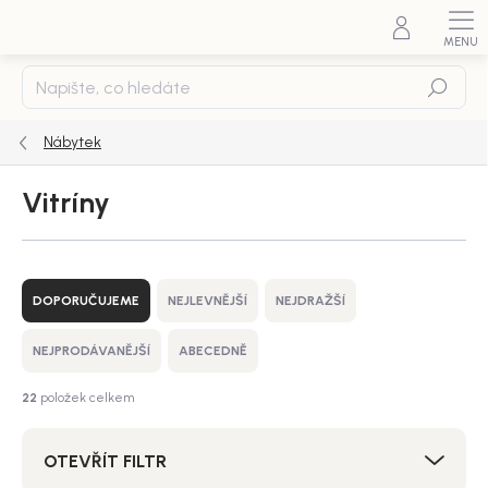
Přejít
na
obsah
Hledat
Nábytek
Vitríny
Ř
a
DOPORUČUJEME
NEJLEVNĚJŠÍ
NEJDRAŽŠÍ
z
e
NEJPRODÁVANĚJŠÍ
ABECEDNĚ
n
í
22
položek celkem
p
r
OTEVŘÍT FILTR
o