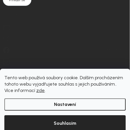
KONTAKT
info
@
nordial.cz
+420 725 537 607
https://www.facebook.com/profile.php?id=61582484494454
nordial.cz
Tento web používá soubory cookie. Dalším procházením
tohoto webu vyjadřujete souhlas s jejich používáním..
Více informací
zde
.
Nastavení
Copyright 2026
nordial
. Všechna práva vyhrazena.
Upravit nastavení cookies
Souhlasím
Vytvořil Shoptet