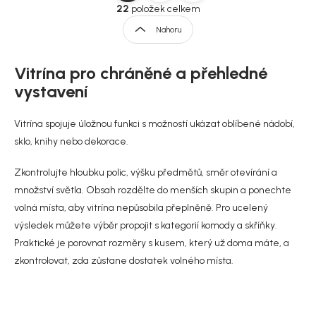
v
t
22
položek celkem
l
r
Nahoru
á
á
d
n
a
Vitrína pro chráněné a přehledné
k
c
í
o
vystavení
p
v
r
á
Vitrína spojuje úložnou funkci s možností ukázat oblíbené nádobí,
v
n
k
sklo, knihy nebo dekorace.
í
y
v
Zkontrolujte hloubku polic, výšku předmětů, směr otevírání a
ý
množství světla. Obsah rozdělte do menších skupin a ponechte
p
i
volná místa, aby vitrína nepůsobila přeplněně. Pro ucelený
s
výsledek můžete výběr propojit s kategorií
komody a skříňky
.
u
Praktické je porovnat rozměry s kusem, který už doma máte, a
zkontrolovat, zda zůstane dostatek volného místa.