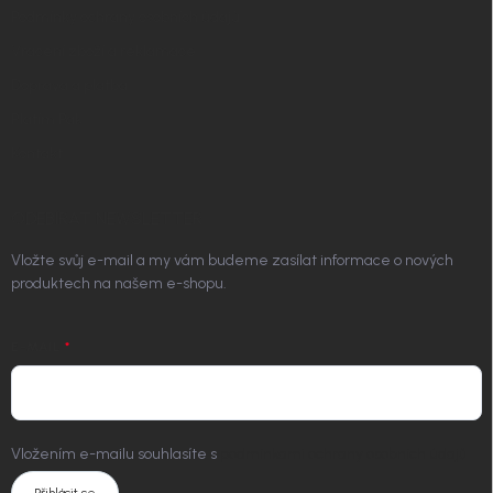
Podmínky ochrany osobních údajů
Vrácení zboží a reklamace
Doprava a platba
Platím Pak
Kontakt
ODEBÍRAT NEWSLETTER
Vložte svůj e-mail a my vám budeme zasílat informace o nových
produktech na našem e-shopu.
E-MAIL
Vložením e-mailu souhlasíte s
podmínkami ochrany osobních údajů
Přihlásit se