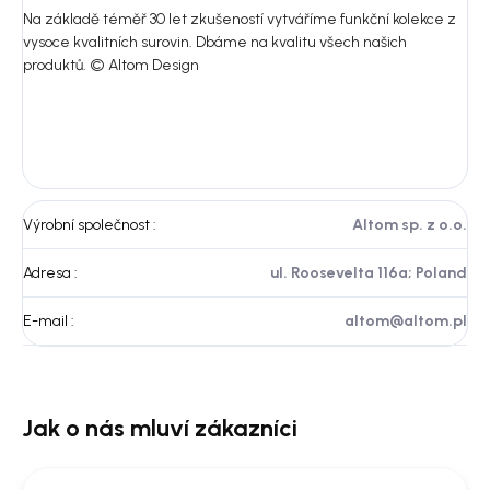
Na základě téměř 30 let zkušeností vytváříme funkční kolekce z
vysoce kvalitních surovin. Dbáme na kvalitu všech našich
produktů.
© Altom Design
Výrobní společnost
:
Altom sp. z o.o.
Adresa
:
ul. Roosevelta 116a; Poland
E-mail
:
altom@altom.pl