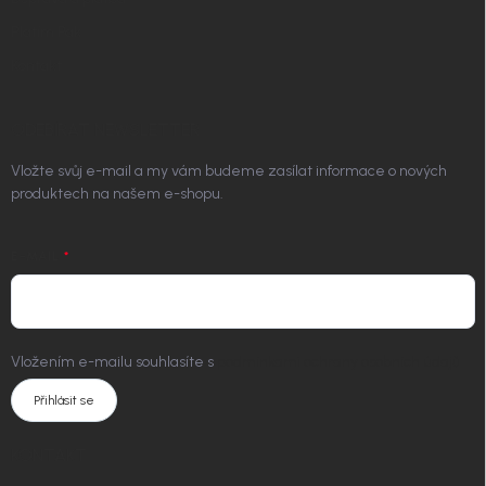
Platím Pak
Kontakt
ODEBÍRAT NEWSLETTER
Vložte svůj e-mail a my vám budeme zasílat informace o nových
produktech na našem e-shopu.
E-MAIL
Vložením e-mailu souhlasíte s
podmínkami ochrany osobních údajů
Přihlásit se
KONTAKT