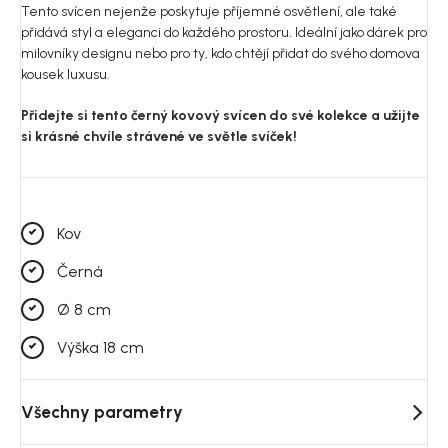
Tento svícen nejenže poskytuje příjemné osvětlení, ale také
přidává styl a eleganci do každého prostoru. Ideální jako dárek pro
milovníky designu nebo pro ty, kdo chtějí přidat do svého domova
kousek luxusu.
Přidejte si tento černý kovový svícen do své kolekce a užijte
si krásné chvíle strávené ve světle svíček!
Kov
Černá
Ø 8 cm
Výška 18 cm
Všechny parametry