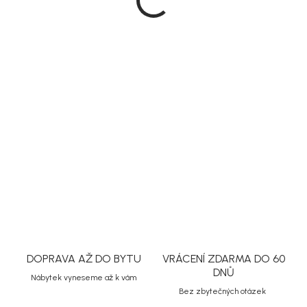
DORUČIT DO:
10.8.2026
MOŽNOSTI
DORUČENÍ
PŘIDAT DO KOŠÍKU
Svícen
DETAILNÍ INFORMACE
ZEPTAT SE
HLÍDAT
Uložit
DOPRAVA AŽ DO BYTU
VRÁCENÍ ZDARMA DO 60
DNŮ
Nábytek vyneseme až k vám
Bez zbytečných otázek