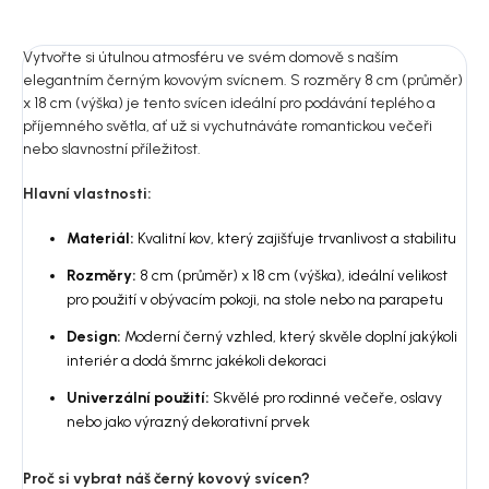
Vytvořte si útulnou atmosféru ve svém domově s naším
elegantním černým kovovým svícnem. S rozměry 8 cm (průměr)
x 18 cm (výška) je tento svícen ideální pro podávání teplého a
příjemného světla, ať už si vychutnáváte romantickou večeři
nebo slavnostní příležitost.
Hlavní vlastnosti:
Materiál:
Kvalitní kov, který zajišťuje trvanlivost a stabilitu
Rozměry:
8 cm (průměr) x 18 cm (výška), ideální velikost
pro použití v obývacím pokoji, na stole nebo na parapetu
Design:
Moderní černý vzhled, který skvěle doplní jakýkoli
interiér a dodá šmrnc jakékoli dekoraci
Univerzální použití:
Skvělé pro rodinné večeře, oslavy
nebo jako výrazný dekorativní prvek
Proč si vybrat náš černý kovový svícen?