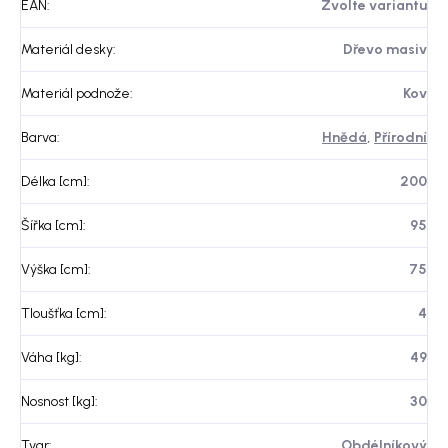
EAN
:
Zvolte variantu
Materiál desky
:
Dřevo masiv
Materiál podnože
:
Kov
Barva
:
Hnědá
,
Přírodní
Délka [cm]
:
200
Šířka [cm]
:
95
Výška [cm]
:
75
Tloušťka [cm]
:
4
Váha [kg]
:
49
Nosnost [kg]
:
30
Tvar
:
Obdélníkový