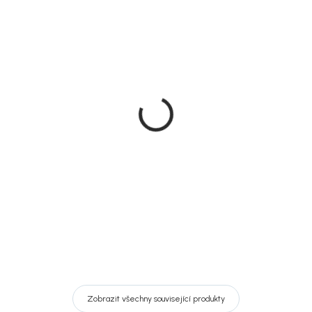
Doručíme do 10-14 dnů
Doručíme do 10-14 dnů
House Nordic Jídelní
House Nordic jídelní stůl
židle, kůže, Stockholm
Toulon, přírodní dub,
vlnitý okraj, 300 × 100 cm
1 499 Kč
35 739 Kč
Detail
Detail
Zobrazit všechny související produkty