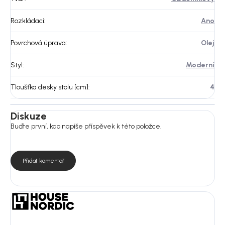
Rozkládací
:
Ano
Povrchová úprava
:
Olej
Styl
:
Moderní
Tloušťka desky stolu [cm]
:
4
Diskuze
Buďte první, kdo napíše příspěvek k této položce.
Přidat komentář