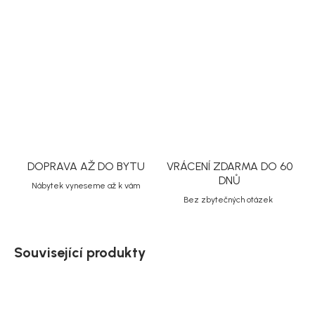
stolování i posezení s hosty. Stůl je připravený pro přístavné
desky, které lze dokoupit samostatně.
DETAILNÍ INFORMACE
ZEPTAT SE
HLÍDAT
Uložit
DOPRAVA AŽ DO BYTU
VRÁCENÍ ZDARMA DO 60
DNŮ
Nábytek vyneseme až k vám
Bez zbytečných otázek
Související produkty