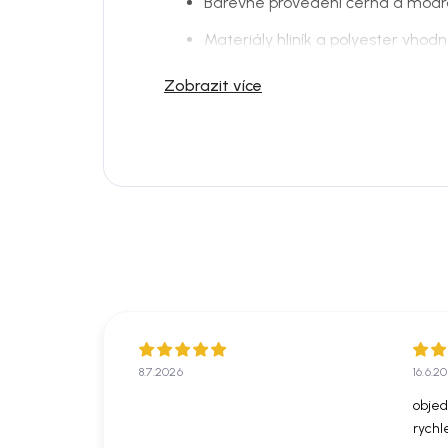
Barevné provedení černá a modr
Materiály hliník a polyester vhod
Příjemné zastínění pro venkovní 
Zobrazit více
Snadné sladění s lounge i jídelní
Praktický doplněk pro slunné dny
Do jakého prostoru se hodí:
Model dobře zapadne do moderní, skan
zóny. Nejlépe vynikne v kombinaci s d
textiliemi a zelení.
Materiál a péče:
Materiál: polyester; hliník
Konstrukce / podnož: polyester
8.7.2026
16.6.2
Pro běžnou údržbu doporučujeme jemn
objed
vlhkým hadříkem podle typu textilie. Ne
rychl
čisticí prostředky.