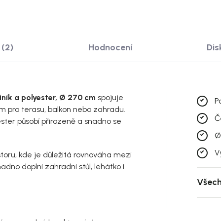
(2)
Hodnocení
Dis
iník a polyester, Ø 270 cm
spojuje
Po
m pro terasu, balkon nebo zahradu.
Č
ester působí přirozeně a snadno se
.
Ø
V
toru, kde je důležitá rovnováha mezi
no doplní zahradní stůl, lehátko i
Všech