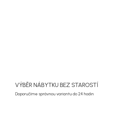
almetto v provedení černá a modrá, hliník a
e hodí na terasu, balkon nebo zahradu. Díky
adno kombinuje s dalším nábytkem a snadno
dní stůl, lehátko i lounge sestavu.
ORMACE
ZEPTAT SE
HLÍDAT
VÝBĚR NÁBYTKU BEZ STAROSTÍ
Doporučíme správnou variantu do 24 hodin