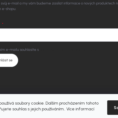
 svůj e-mail a my vám budeme zasílat informace o nových produktech 
 e-shopu.
L
ím e-mailu souhlasíte s
podmínkami ochrany osobních údajů
hlásit se
oužívá soubory cookie. Dalším procházením tohoto
S
ujete souhlas s jejich používáním.. Více informací