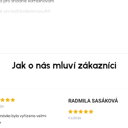
á pro snadné kombinování
né pro každodenní použití
posezení
 zónou
dinávské i přírodně laděné venkovní
řevem, kameninou, neutrálními
RADMILA SASÁKOVÁ
026
é vysávání nebo čištění měkkým
návka byla vyřízena velmi
11.6.2026
používejte agresivní ani abrazivní
e