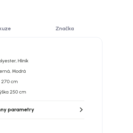
kuze
Značka
lyester, Hliník
erná, Modrá
 270 cm
ýška 250 cm
ny parametry