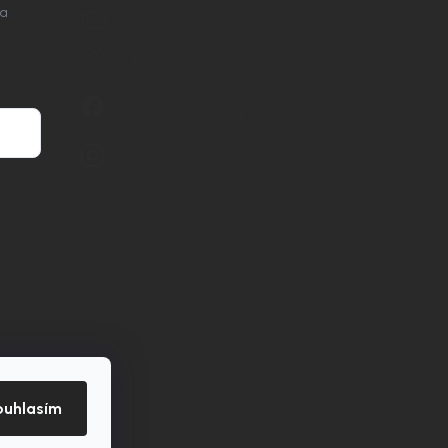
na
info
@
nordial.cz
+420 725 537 607
https://www.facebook.com/profile.php?
id=61582484494454
nordial.cz
ouhlasím