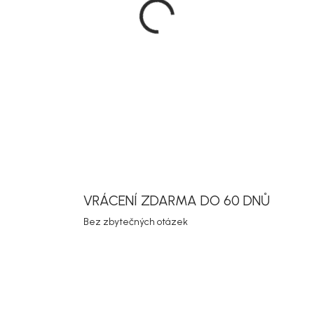
Slunečník P
polyester s
tomu se sn
doplní zahra
DETAILNÍ INF
Uložit
VRÁCENÍ ZDARMA DO 60 DNŮ
Bez zbytečných otázek