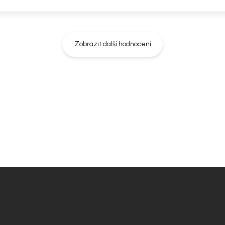
Zobrazit další hodnocení
rozměry místnosti. Doporučíme vám
t ladil nejen na fotografii, ale i u
BÍRAT NEWSLETTER