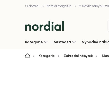
Přejít
O Nordial
Nordial magazín
✧ Návrh nábytku z
na
obsah
Kategorie
Místnosti
Výhodné nabí
Domů
Kategorie
Zahradní nábytek
Slun
Neohodnoceno
Podrobnosti hodnoce
Zobrazit vše