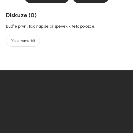
Diskuze (0)
Buďte první, kdo napíše příspěvek k této položce.
Přidat komentář
Z
á
p
INFORMACE PRO VÁS
a
t
O Nordial
í
Nordial magazín
✧ Návrh nábytku zdarma
Affiliate program