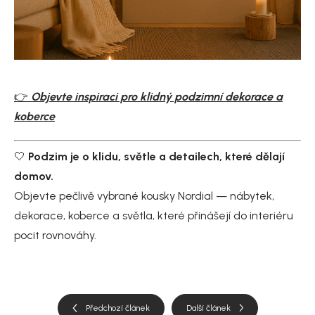
👉
Objevte inspiraci pro klidný podzimní dekorace a
koberce
🤍
Podzim je o klidu, světle a detailech, které dělají
domov.
Objevte pečlivě vybrané kousky Nordial — nábytek,
dekorace, koberce a světla, které přinášejí do interiéru
pocit rovnováhy.
Předchozí článek
Další článek