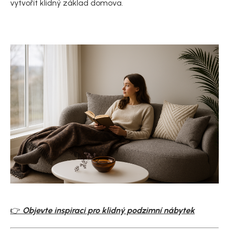
vytvořit klidný základ domova.
👉
Objevte inspiraci pro klidný podzimní nábytek