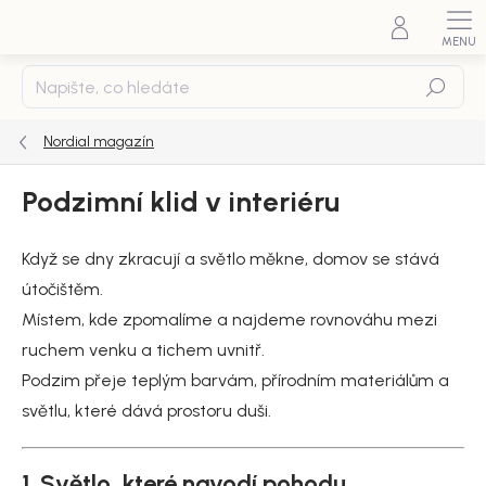
Přejít
na
obsah
Hledat
Nordial magazín
Podzimní klid v interiéru
Když se dny zkracují a světlo měkne, domov se stává
útočištěm.
Místem, kde zpomalíme a najdeme rovnováhu mezi
ruchem venku a tichem uvnitř.
Podzim přeje teplým barvám, přírodním materiálům a
světlu, které dává prostoru duši.
1. Světlo, které navodí pohodu