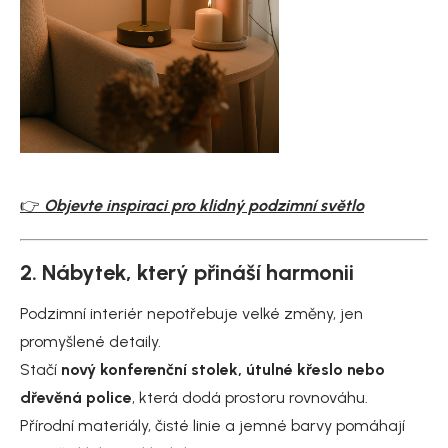
👉
Objevte inspiraci pro klidný podzimní světlo
2. Nábytek, který přináší harmonii
Podzimní interiér nepotřebuje velké změny, jen
promyšlené detaily.
Stačí
nový konferenční stolek, útulné křeslo nebo
dřevěná police
, která dodá prostoru rovnováhu.
Přírodní materiály, čisté linie a jemné barvy pomáhají