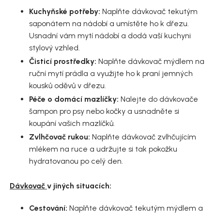
Kuchyňské potřeby:
Naplňte dávkovač tekutým
saponátem na nádobí a umístěte ho k dřezu.
Usnadní vám mytí nádobí a dodá vaší kuchyni
stylový vzhled.
Čisticí prostředky:
Naplňte dávkovač mýdlem na
ruční mytí prádla a využijte ho k praní jemných
kousků oděvů v dřezu.
Péče o domácí mazlíčky:
Nalejte do dávkovače
šampon pro psy nebo kočky a usnadněte si
koupání vašich mazlíčků.
Zvlhčovač rukou:
Naplňte dávkovač zvlhčujícím
mlékem na ruce a udržujte si tak pokožku
hydratovanou po celý den.
Dávkovač
v jiných situacích:
Cestování:
Naplňte dávkovač tekutým mýdlem a