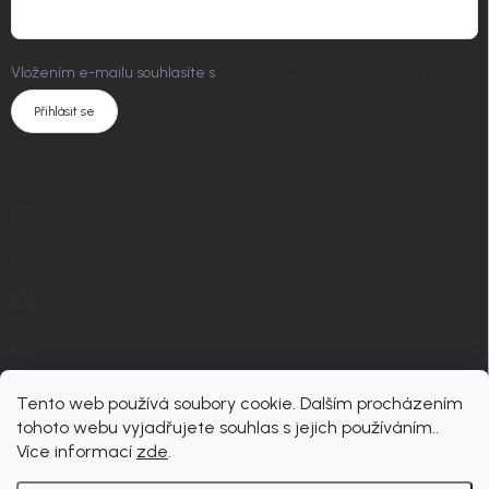
Vložením e-mailu souhlasíte s
podmínkami ochrany osobních údajů
Přihlásit se
KONTAKT
info
@
nordial.cz
+420 725 537 607
https://www.facebook.com/profile.php?id=61582484494454
nordial.cz
Tento web používá soubory cookie. Dalším procházením
tohoto webu vyjadřujete souhlas s jejich používáním..
Více informací
zde
.