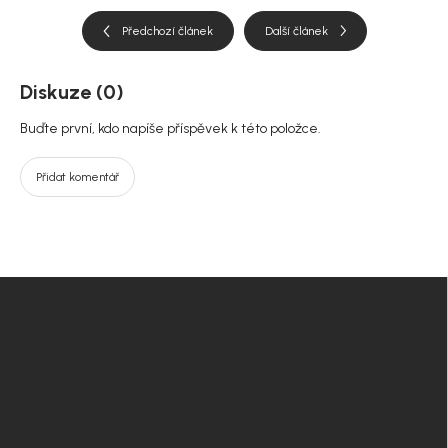
Předchozí článek
Další článek
Diskuze (0)
Buďte první, kdo napíše příspěvek k této položce.
Přidat komentář
Z
á
p
INFORMACE PRO VÁS
a
t
O Nordial
í
Nordial magazín
✧ Návrh nábytku zdarma