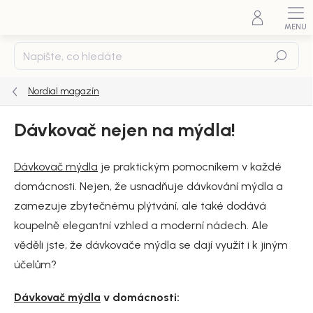
Přejít
na
obsah
Hledat
Nordial magazín
Dávkovač nejen na mýdla!
Dávkovač mýdla
je praktickým pomocníkem v každé
domácnosti. Nejen, že usnadňuje dávkování mýdla a
zamezuje zbytečnému plýtvání, ale také dodává
koupelně elegantní vzhled a moderní nádech. Ale
věděli jste, že dávkovače mýdla se dají využít i k jiným
účelům?
Dávkovač mýdla
v domácnosti: