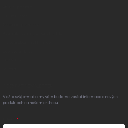
Affiliate program
Jak nakupovat
Obchodní podmínky
Podmínky ochrany osobních údajů
Vrácení zboží a reklamace
Doprava a platba
Platím Pak
Kontakt
ODEBÍRAT NEWSLETTER
Vložte svůj e-mail a my vám budeme zasílat informace o nových
produktech na našem e-shopu.
E-MAIL