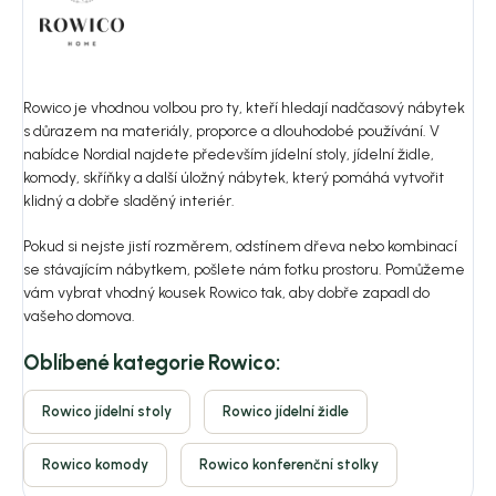
Rowico je vhodnou volbou pro ty, kteří hledají nadčasový nábytek
s důrazem na materiály, proporce a dlouhodobé používání. V
nabídce Nordial najdete především jídelní stoly, jídelní židle,
komody, skříňky a další úložný nábytek, který pomáhá vytvořit
klidný a dobře sladěný interiér.
Pokud si nejste jistí rozměrem, odstínem dřeva nebo kombinací
se stávajícím nábytkem, pošlete nám fotku prostoru. Pomůžeme
vám vybrat vhodný kousek Rowico tak, aby dobře zapadl do
vašeho domova.
Oblíbené kategorie Rowico:
Rowico jídelní stoly
Rowico jídelní židle
Rowico komody
Rowico konferenční stolky