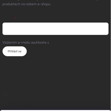
produktech na našem e-shopu.
E-MAIL
Vložením e-mailu souhlasíte s
podmínkami ochrany osobních údajů
Přihlásit se
KONTAKT
info
@
nordial.cz
+420 725 537 607
https://www.facebook.com/profile.php?id=61582484494454
nordial.cz