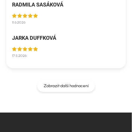
RADMILA SASÁKOVÁ
11.6.2026
JARKA DUFFKOVÁ
17.5.2026
Zobrazit další hodnocení
Z
á
p
INFORMACE PRO VÁS