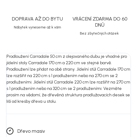
DOPRAVA AŽ DO BYTU
VRÁCENÍ ZDARMA DO 60
DNŮ
Nábytek vyneseme až k vám
Bez zbytečných otázek
Prodloužení Carradale 50 cm z olejovaného dubu je vhodné pro
jídelní stoly Carradale 170 cm a 220 cm ve stejné barvě.
Prodloužení lze přidat na obě strany. Jídelní stůl Carradale 170 cm
lze rozšířit na 220 cm s 1 prodlužením nebo na 270 cm se 2
prodluženími. Jídelní stůl Carradale 220 cm lze rozšířit na 270 cm
s 1 prodlužením nebo na 320 cm se 2 prodluženími. Vezměte
prosím na vědomí, že dřevěná struktura prodlužovacích desek se
liší od kresby dřeva u stolu.
Dřevo masiv