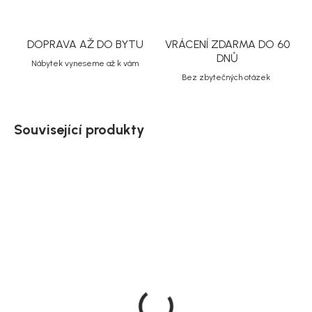
DOPRAVA AŽ DO BYTU
VRÁCENÍ ZDARMA DO 60
DNŮ
Nábytek vyneseme až k vám
Bez zbytečných otázek
Související produkty
Doručíme do 10-14 dnů
Doručíme do 10-14 dnů
Rowico Rozkládací
Rowico Dubový jídelní
jídelní stůl, masivní dub,
stůl, rozkládací, černý