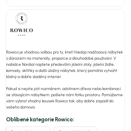
Rowico je vhodnou volbou pro ty, kteří hledají nadčasový nábytek
s důrazem na materiály, proporce a dlouhodobé používání. V
nabídce Nordial najdete především jídelní stoly, jídelní židle,
komody, skříňky a další úložný nábytek, který pomáhá vytvořit
klidný a dobře sladěný interiér.
Pokud si nejste jistí rozměrem, odstínem dřeva nebo kombinací
se stávajícím nábytkem, pošlete nám fotku prostoru. Pomůžeme
vám vybrat vhodný kousek Rowico tak, aby dobře zapadl do
vašeho domova.
Oblíbené kategorie Rowico: