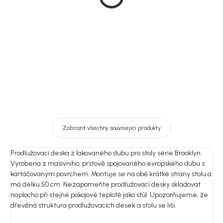
170x95 cm, Brooklyn
kovový ram, 170x95 cm,
Brooklyn
23 900 Kč
24 850 Kč
DO KOŠÍKU
DO KOŠÍKU
Zobrazit všechny související produkty
Prodlužovací deska z lakovaného dubu pro stoly série Brooklyn.
Vyrobena z masivního, prstově spojovaného evropského dubu s
kartáčovaným povrchem. Montuje se na obě krátké strany stolu a
má délku 50 cm. Nezapomeňte prodlužovací desky skladovat
naplocho při stejné pokojové teplotě jako stůl. Upozorňujeme, že
dřevěná struktura prodlužovacích desek a stolu se liší.