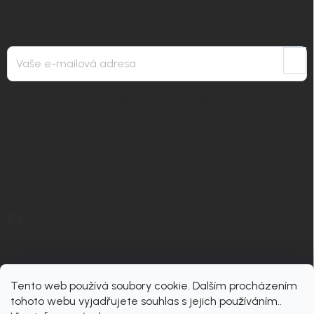
ODEBÍRAT NEWSLETTER
Přihlá
se
Vložením e-mailu souhlasíte s
podmínkami ochrany osobních údajů
KONTAKT
info
@
nordial.cz
+420 725 537 607
https://www.facebook.com/profile.php?id=61582484494454
nordial.cz
Tento web používá soubory cookie. Dalším procházením
tohoto webu vyjadřujete souhlas s jejich používáním..