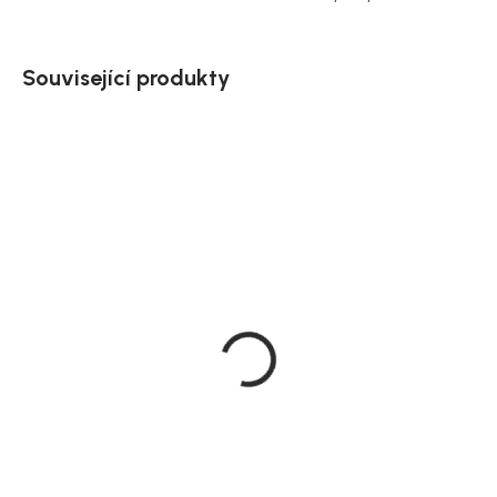
Související produkty
Doručíme do 20 dnů
Hübsch Dvoumístná
pohovka světle šedá, 178
x 84 x 73 cm, Soba
23 189 Kč
DO KOŠÍKU