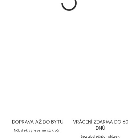
23 189 Kč
Měrná
Doručíme do 20 dnů
cena:
MŮŽEME
DORUČIT DO:
31.8.2026
MOŽNOSTI
DORUČENÍ
PŘIDAT DO KOŠÍKU
DETAILNÍ INFORMACE
ZEPTAT SE
HLÍDAT
Uložit
DOPRAVA AŽ DO BYTU
VRÁCENÍ ZDARMA DO 60
DNŮ
Nábytek vyneseme až k vám
Bez zbytečných otázek