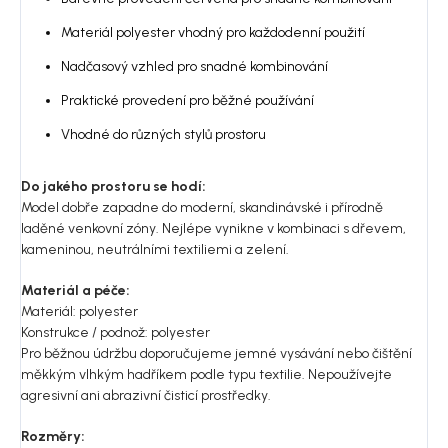
Materiál polyester vhodný pro každodenní použití
Nadčasový vzhled pro snadné kombinování
Praktické provedení pro běžné používání
Vhodné do různých stylů prostoru
Do jakého prostoru se hodí:
Model dobře zapadne do moderní, skandinávské i přírodně
laděné venkovní zóny. Nejlépe vynikne v kombinaci s dřevem,
kameninou, neutrálními textiliemi a zelení.
Materiál a péče:
Materiál: polyester
Konstrukce / podnož: polyester
Pro běžnou údržbu doporučujeme jemné vysávání nebo čištění
měkkým vlhkým hadříkem podle typu textilie. Nepoužívejte
agresivní ani abrazivní čisticí prostředky.
Rozměry: