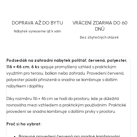
DOPRAVA AŽ DO BYTU
VRÁCENÍ ZDARMA DO 60
DNŮ
Nábytek vyneseme až k vám
Bez zbytečných otázek
Podsedák na zahradní nábytek polštář, červená, polyester,
116 × 46 cm, 6 ks
spojuje promyšlený vzhled s praktickým
využitím pro terasu, balkon nebo zahradu. Provedení červená,
polyester působí přirozeně a snadno se kombinuje s dalším
nábytkem i doplňky.
Díky rozměru 116 × 46 cm se hodí do prostoru, kde je důležitá
rovnováha mezi vzhledem a praktickým používáním. Praktické
provedení se snadno kombinuje s dalšími prvky v prostoru.
Proč si ho vybrat:
Barevné provedení červená pro snadné kombinování