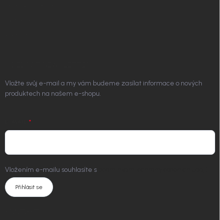
Doprava a platba
Platím Pak
Kontakt
ODEBÍRAT NEWSLETTER
Vložte svůj e-mail a my vám budeme zasílat informace o nových
produktech na našem e-shopu.
E-MAIL
Vložením e-mailu souhlasíte s
podmínkami ochrany osobních údajů
Přihlásit se
KONTAKT