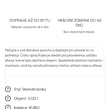
DOPRAVA AŽ DO BYTU
VRÁCENÍ ZDARMA DO 60
DNŮ
Nábytek vyneseme až k vám
Bez zbytečných otázek
Péčujte o své dřevěné povrchy a dopřejte jim přesně to, co
potřebují. Čisticí sprej Rubio je ideální pro pravidelnou údržbu
dřeva, které bylo ošetřeno olejem. Spolehlivě odstraní nečistoty i
mastnotu, aniž by narušil přirozený matný vzhled a barvu dřeva.
Styl: Skandinávský
Objem: 0.125 l
Kolekce: RUBIO