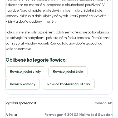
s důrazem na materiály, proporce a dlouhodobé používání. V
nabídce Nordial najdete především jídelní stoly, jídelní židle,
komody, skříňky a další úložný nábytek, který pomáhá vytvořit
klidný a dobře sladěný interiér.
Pokud si nejste jistí rozměrem, odstínem dřeva nebo kombinací
se stávajícím nábytkem, pošlete nám fotku prostoru. Pomůžeme
vám vybrat vhodný kousek Rowico tak, aby dobře zapadl do
vašeho domova.
Oblíbené kategorie Rowico:
Rowico jídelní stoly
Rowico jídelní židle
Rowico komody
Rowico konferenční stolky
Výrobní společnost
:
Rowico AB
Adresa
:
Remvägen 4 301 02 Halmstad Sweden