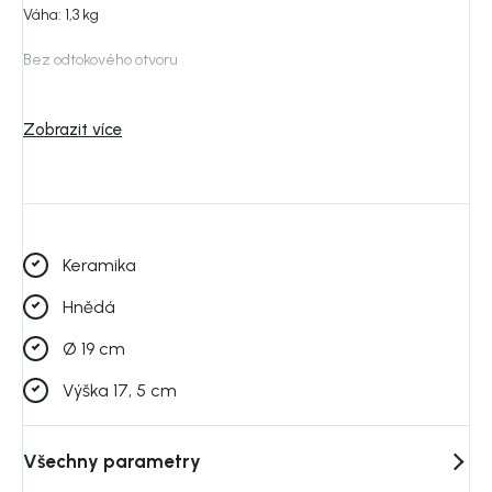
Váha: 1,3 kg
Bez odtokového otvoru
Odolný a stabilní
Zobrazit více
Keramika
Hnědá
Ø 19 cm
Výška 17, 5 cm
Všechny parametry