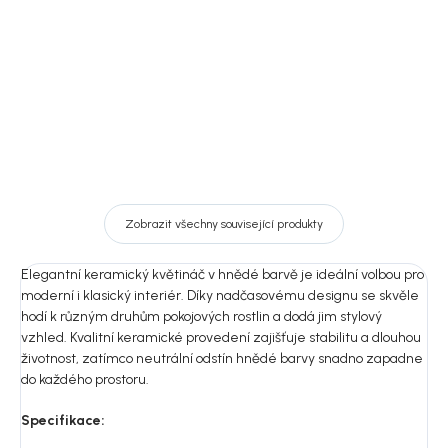
11 467 Kč
11 739 Kč
DO KOŠÍKU
DO KOŠÍKU
Zobrazit všechny související produkty
Elegantní keramický květináč v hnědé barvě je ideální volbou pro
moderní i klasický interiér. Díky nadčasovému designu se skvěle
hodí k různým druhům pokojových rostlin a dodá jim stylový
vzhled. Kvalitní keramické provedení zajišťuje stabilitu a dlouhou
životnost, zatímco neutrální odstín hnědé barvy snadno zapadne
do každého prostoru.
Specifikace: