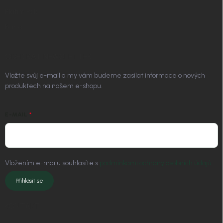
Platím Pak
Kontakt
ODEBÍRAT NEWSLETTER
Vložte svůj e-mail a my vám budeme zasílat informace o nových
produktech na našem e-shopu.
E-MAIL
Vložením e-mailu souhlasíte s
podmínkami ochrany osobních údajů
Přihlásit se
KONTAKT