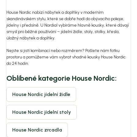
House Nordic nabízí nábytek a doplňky v moderním
skandinávském stylu, které se dobře hodí do obývacího pokoje,
jídelny i předsíně. U Nordial vybíráme hlavně kousky, které dávají
smysl pro běžné používání – jídelní židle, stoly, stolky, křesla,
úložný nábytek a doplňky.
Nejste si jistí kombinací nebo rozměrem? Pošlete nám fotku
prostoru a pomůžeme vám vybrat vhodné kousky House Nordic
do 24 hodin.
Oblíbené kategorie House Nordic:
House Nordic jídelní židle
House Nordic jídelní stoly
House Nordic zrcadla