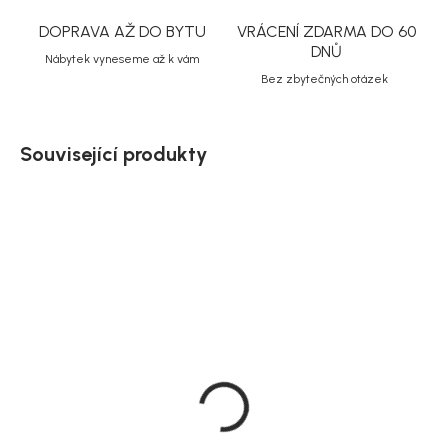
DOPRAVA AŽ DO BYTU
VRÁCENÍ ZDARMA DO 60
DNŮ
Nábytek vyneseme až k vám
Bez zbytečných otázek
Související produkty
Akce
Doručíme do 10-14 dnů
Doručíme do 20 dnů
House Nordic Knihovna v
Hübsch Regál přírodní z
dekoru dubu, přírodní, 112
dubové dýhy, 60 x 45 x
cm, Oshawa
142 cm, Forma