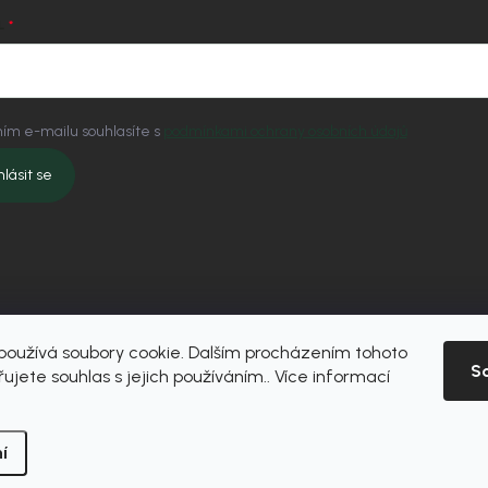
L
ím e-mailu souhlasíte s
podmínkami ochrany osobních údajů
hlásit se
oužívá soubory cookie. Dalším procházením tohoto
S
ujete souhlas s jejich používáním.. Více informací
í
vit nastavení cookies