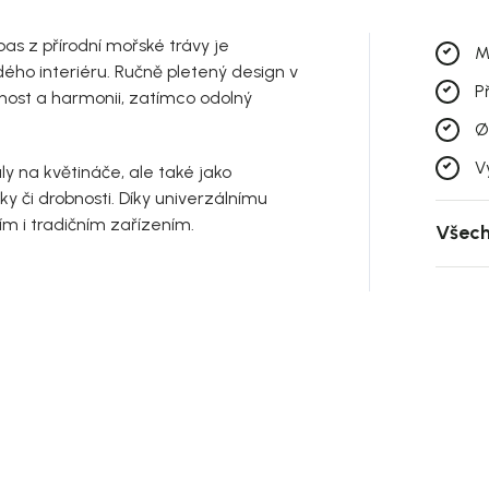
as z přírodní mořské trávy je
M
ho interiéru. Ručně pletený design v
P
nost a harmonii, zatímco odolný
Ø
V
aly na květináče, ale také jako
čky či drobnosti. Díky univerzálnímu
m i tradičním zařízením.
Všech