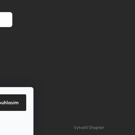
https://www.facebook.com/profile.php?
id=61582484494454
nordial.cz
ouhlasím
Vytvořil Shoptet