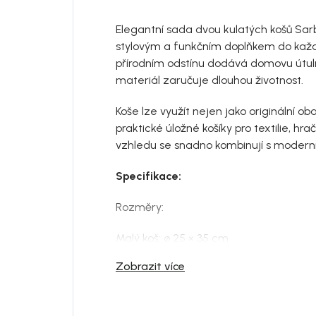
Elegantní sada dvou kulatých košů Sarb
stylovým a funkčním doplňkem do každé
přírodním odstínu dodává domovu útul
materiál zaručuje dlouhou životnost.
Koše lze využít nejen jako originální ob
praktické úložné košíky pro textilie, hra
vzhledu se snadno kombinují s moderní
Specifikace:
Rozměry:
Malý koš: ø 25 × 35 cm
Zobrazit více
Velký koš: ø 35 × 45 cm
Sada obsahuje: 2 ks