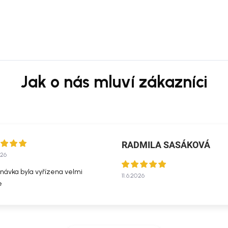
ložné košíky
RADMILA SASÁKOVÁ
026
návka byla vyřízena velmi
11.6.2026
e