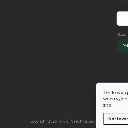
✧ Návrh nábytku zdarma
E-MAI
Affiliate program
Jak nakupovat
Obchodní podmínky
Vložen
Podmínky ochrany osobních údajů
Při
Vrácení zboží a reklamace
Doprava a platba
Platím Pak
Kontakt
Tento web p
webu vyjadř
zde
.
Nastaven
Copyright 2026
nordial
. Všechna práva vyhrazena.
Upra