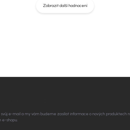
Zobrazit další hodnocení
BÍRAT NEWSLETTER
 svůj e-mail a my vám budeme zasílat informace o nových produktech 
 e-shopu.