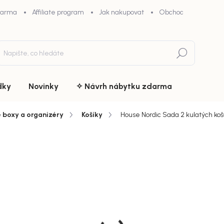
darma
Affiliate program
Jak nakupovat
Obchodní podmínky
Hledat
dky
Novinky
✧ Návrh nábytku zdarma
 boxy a organizéry
Košíky
House Nordic Sada 2 kulatých košů
du
ZNAČKA:
HOUSE NORDIC
1 799 
chny (6)
Měrná
Doručíme d
cena:
MŮŽEME DOR