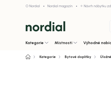
Přejít
O Nordial
Nordial magazín
✧ Návrh nábytku z
na
obsah
Kategorie
Místnosti
Výhodné nabí
Domů
Kategorie
Bytové doplňky
Úložné
4,9/5 · 1000+ hodnocení obcho
Zobrazit vše