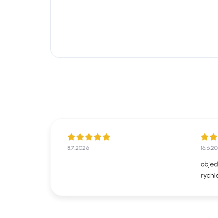
Váha: 4,2 kg
Kulatý tvar, ručně pletený design
Vhodné jako obaly na květináče nebo ú
8.7.2026
16.6.2
objed
rychl