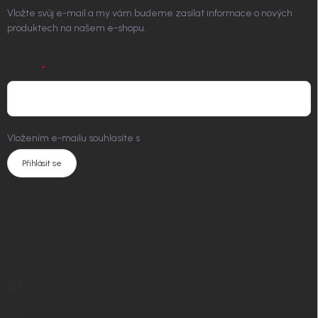
Vložte svůj e-mail a my vám budeme zasílat informace o nových
produktech na našem e-shopu.
E-MAIL
Vložením e-mailu souhlasíte s
podmínkami ochrany osobních údajů
Přihlásit se
KONTAKT
info
@
nordial.cz
+420 725 537 607
https://www.facebook.com/profile.php?id=61582484494454
nordial.cz