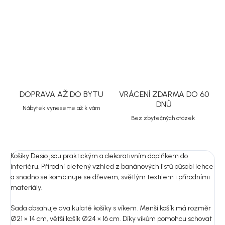
DETAILNÍ INFORMACE
ZEPTAT SE
HLÍDAT
Uložit
DOPRAVA AŽ DO BYTU
VRÁCENÍ ZDARMA DO 60
DNŮ
Nábytek vyneseme až k vám
Bez zbytečných otázek
Košíky Desio jsou praktickým a dekorativním doplňkem do
interiéru. Přírodní pletený vzhled z banánových listů působí lehce
a snadno se kombinuje se dřevem, světlým textilem i přírodními
materiály.
Sada obsahuje dva kulaté košíky s víkem. Menší košík má rozměr
Ø21 × 14 cm, větší košík Ø24 × 16 cm. Díky víkům pomohou schovat