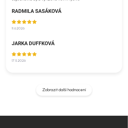
RADMILA SASÁKOVÁ
11.6.2026
JARKA DUFFKOVÁ
17.5.2026
Zobrazit další hodnocení
Z
á