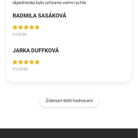
objednávka byla vyřízena velmi rychle
RADMILA SASÁKOVÁ
11.6.2026
JARKA DUFFKOVÁ
17.5.2026
Zobrazit další hodnocení
Z