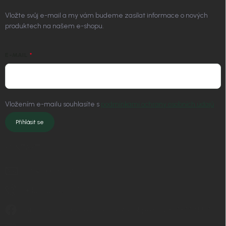
Vložte svůj e-mail a my vám budeme zasílat informace o nových
produktech na našem e-shopu.
E-MAIL
Vložením e-mailu souhlasíte s
podmínkami ochrany osobních údajů
Přihlásit se
KONTAKT
info
@
nordial.cz
+420 725 537 607
https://www.facebook.com/profile.php?id=61582484494454