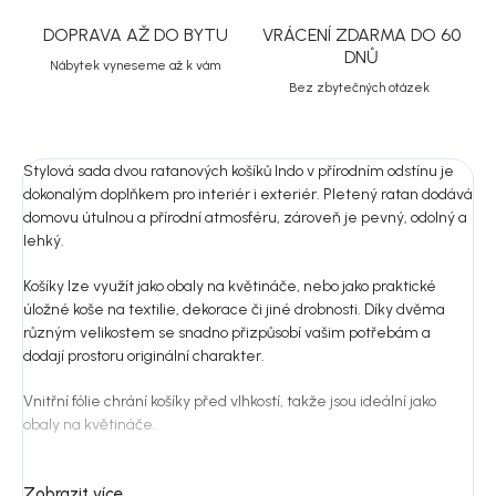
DOPRAVA AŽ DO BYTU
VRÁCENÍ ZDARMA DO 60
DNŮ
Nábytek vyneseme až k vám
Bez zbytečných otázek
Stylová sada dvou ratanových košíků Indo v přírodním odstínu je
dokonalým doplňkem pro interiér i exteriér. Pletený ratan dodává
domovu útulnou a přírodní atmosféru, zároveň je pevný, odolný a
lehký.
Košíky lze využít jako obaly na květináče, nebo jako praktické
úložné koše na textilie, dekorace či jiné drobnosti. Díky dvěma
různým velikostem se snadno přizpůsobí vašim potřebám a
dodají prostoru originální charakter.
Vnitřní fólie chrání košíky před vlhkostí, takže jsou ideální jako
obaly na květináče.
Specifikace:
Zobrazit více