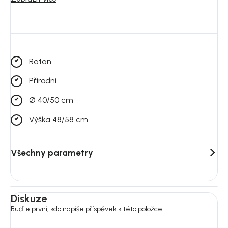
Rozměry:
Malý koš:
ø40 x 48 cm ( v )
Velký koš koš:
ø50 x 58 cm ( v )
Ratan
Sada obsahuje: 2 ks
Přírodní
Váha: 4,4 kg
Ø 40/50 cm
Ručně pletený design
Výška 48/58 cm
Možnost využití jako květináč i úložný koš
Všechny parametry
Diskuze
Buďte první, kdo napíše příspěvek k této položce.