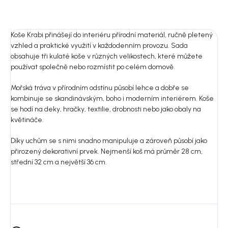
ZEPTAT SE
HLÍDAT
Uložit
Koše Krabi přinášejí do interiéru přírodní materiál, ručně pletený
vzhled a praktické využití v každodenním provozu. Sada
obsahuje tři kulaté koše v různých velikostech, které můžete
používat společně nebo rozmístit po celém domově.
Mořská tráva v přírodním odstínu působí lehce a dobře se
kombinuje se skandinávským, boho i moderním interiérem. Koše
se hodí na deky, hračky, textilie, drobnosti nebo jako obaly na
květináče.
Díky uchům se s nimi snadno manipuluje a zároveň působí jako
přirozený dekorativní prvek. Nejmenší koš má průměr 28 cm,
střední 32 cm a největší 36 cm.