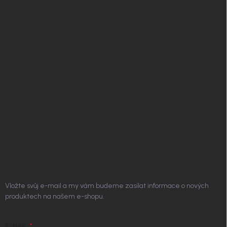
✧ Návrh nábytku zdarma
Affiliate program
Jak nakupovat
Obchodní podmínky
Podmínky ochrany osobních údajů
Vrácení zboží a reklamace
Doprava a platba
Platím Pak
Kontakt
ODEBÍRAT NEWSLETTER
Vložte svůj e-mail a my vám budeme zasílat informace o nových
produktech na našem e-shopu.
E-MAIL