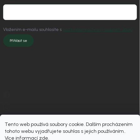
Vložením e-mailu souhlasíte s
podmínkami ochrany osobních údajů
Přihlásit se
KONTAKT
info
@
nordial.cz
+420 725 537 607
https://www.facebook.com/profile.php?id=61582484494454
nordial.cz
Tento web používá soubory cookie. Dalším procházením
tohoto webu vyjadřujete souhlas s jejich používáním..
Více informací
zde
.