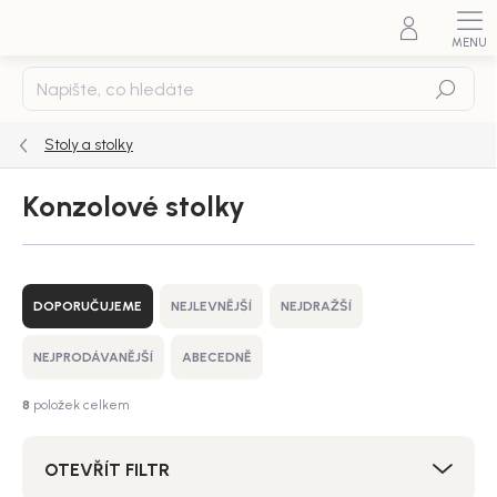
Přejít
na
obsah
Hledat
Stoly a stolky
Konzolové stolky
Ř
a
DOPORUČUJEME
NEJLEVNĚJŠÍ
NEJDRAŽŠÍ
z
e
NEJPRODÁVANĚJŠÍ
ABECEDNĚ
n
í
8
položek celkem
p
r
OTEVŘÍT FILTR
o