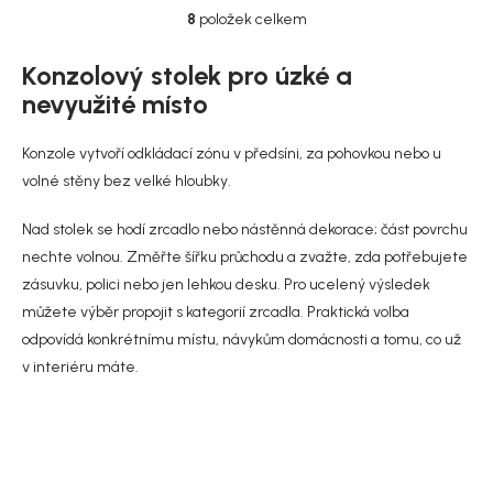
8
položek celkem
O
v
l
Konzolový stolek pro úzké a
á
nevyužité místo
d
a
c
Konzole vytvoří odkládací zónu v předsíni, za pohovkou nebo u
í
volné stěny bez velké hloubky.
p
r
Nad stolek se hodí zrcadlo nebo nástěnná dekorace; část povrchu
v
k
nechte volnou. Změřte šířku průchodu a zvažte, zda potřebujete
y
zásuvku, polici nebo jen lehkou desku. Pro ucelený výsledek
v
můžete výběr propojit s kategorií
zrcadla
. Praktická volba
ý
p
odpovídá konkrétnímu místu, návykům domácnosti a tomu, co už
i
v interiéru máte.
s
u