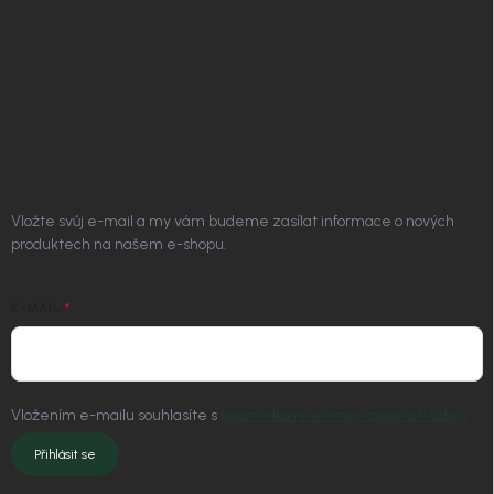
Vrácení zboží a reklamace
Doprava a platba
Platím Pak
Kontakt
ODEBÍRAT NEWSLETTER
Vložte svůj e-mail a my vám budeme zasílat informace o nových
produktech na našem e-shopu.
E-MAIL
Vložením e-mailu souhlasíte s
podmínkami ochrany osobních údajů
Přihlásit se