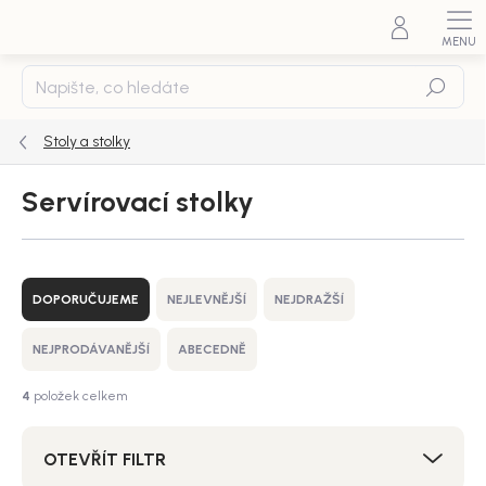
Přejít
na
obsah
Hledat
Stoly a stolky
Servírovací stolky
Ř
a
DOPORUČUJEME
NEJLEVNĚJŠÍ
NEJDRAŽŠÍ
z
e
NEJPRODÁVANĚJŠÍ
ABECEDNĚ
n
í
4
položek celkem
p
r
OTEVŘÍT FILTR
o