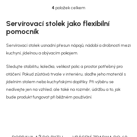
4
položek celkem
O
v
l
Servírovací stolek jako flexibilní
á
pomocník
d
a
c
Servírovací stolek usnadní přesun nápojů, nádobí a drobností mezi
í
kuchyní, jídelnou a obývacím pokojem.
p
r
Sledujte stabilitu, kolečka, velikost polic a prostor potřebný pro
v
k
otáčení. Pokud zůstává trvale v interiéru, slaďte jeho materiál s
y
jídelním stolem nebo kuchyňskými doplňky. Při výběru se
v
nedívejte jen na vzhled, ale také na rozměr, údržbu a to, jak
ý
p
bude produkt fungovat při běžném používání.
i
s
u