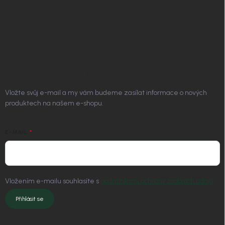
Doprava a platba
Platím Pak
Kontakt
ODEBÍRAT NEWSLETTER
Vložte svůj e-mail a my vám budeme zasílat informace o nových
produktech na našem e-shopu.
E-MAIL
Vložením e-mailu souhlasíte s
podmínkami ochrany osobních údajů
Přihlásit se
KONTAKT