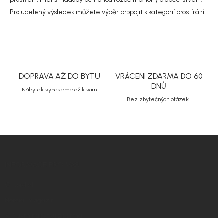
v
Pro ucelený výsledek můžete výběr propojit s kategorií
prostírání
.
ý
p
i
s
u
DOPRAVA AŽ DO BYTU
VRÁCENÍ ZDARMA DO 60
DNŮ
Nábytek vyneseme až k vám
Bez zbytečných otázek
Z
á
p
INFORMACE PRO VÁS
a
t
O Nordial
í
Nordial magazín
✧ Návrh nábytku zdarma