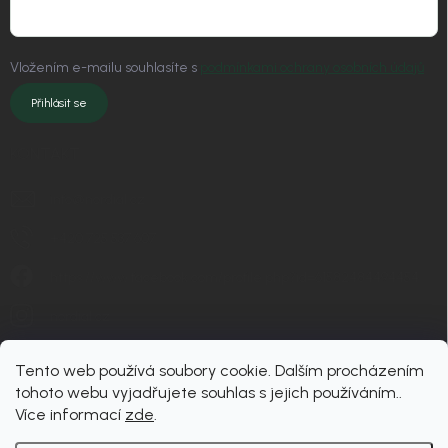
Vložením e-mailu souhlasíte s
podmínkami ochrany osobních údajů
Přihlásit se
KONTAKT
info
@
nordial.cz
+420 725 537 607
https://www.facebook.com/profile.php?id=61582484494454
nordial.cz
Tento web používá soubory cookie. Dalším procházením
tohoto webu vyjadřujete souhlas s jejich používáním..
Více informací
zde
.