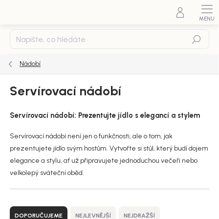
Přejít
na
obsah
Hledat
Nádobí
Servírovací nádobí
Servírovací nádobí: Prezentujte jídlo s elegancí a stylem
Servírovací nádobí není jen o funkčnosti, ale o tom, jak
prezentujete jídlo svým hostům. Vytvořte si stůl, který budí dojem
elegance a stylu, ať už připravujete jednoduchou večeři nebo
velkolepý sváteční oběd.
Ř
a
DOPORUČUJEME
NEJLEVNĚJŠÍ
NEJDRAŽŠÍ