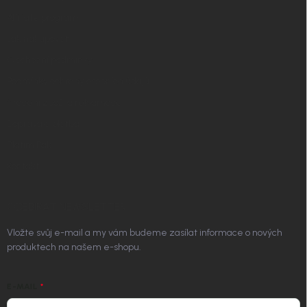
Affiliate program
Jak nakupovat
Obchodní podmínky
Podmínky ochrany osobních údajů
Vrácení zboží a reklamace
Doprava a platba
Platím Pak
Kontakt
ODEBÍRAT NEWSLETTER
Vložte svůj e-mail a my vám budeme zasílat informace o nových
produktech na našem e-shopu.
E-MAIL