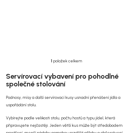
ů
31 x 10 cm, Floral
285 Kč
DO KOŠÍKU
1
položek celkem
O
v
l
Servírovací vybavení pro pohodlné
á
společné stolování
d
a
c
Podnosy, mísy a další servírovací kusy usnadní přenášení jídla a
í
uspořádání stolu.
p
r
Vybírejte podle velikosti stolu, počtu hostů a typu jídel, která
v
k
připravujete nejčastěji. Jeden větší kus může být středobodem
y
prostření, menší nádoby pomohou rozdělit přílohy a občerstvení.