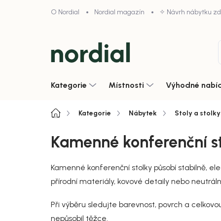
Přejít
O Nordial
Nordial magazín
✧ Návrh nábytku z
na
obsah
Kategorie
Místnosti
Výhodné nabí
Domů
Kategorie
Nábytek
Stoly a stolky
Kamenné konferenční s
Kamenné konferenční stolky působí stabilně, ele
přírodní materiály, kovové detaily nebo neutrální 
Při výběru sledujte barevnost, povrch a celkov
nepůsobil těžce.