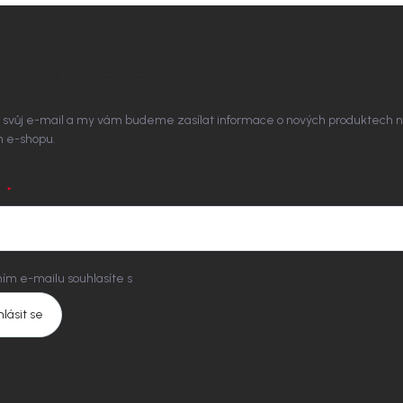
BÍRAT NEWSLETTER
 svůj e-mail a my vám budeme zasílat informace o nových produktech 
 e-shopu.
L
ím e-mailu souhlasíte s
podmínkami ochrany osobních údajů
hlásit se