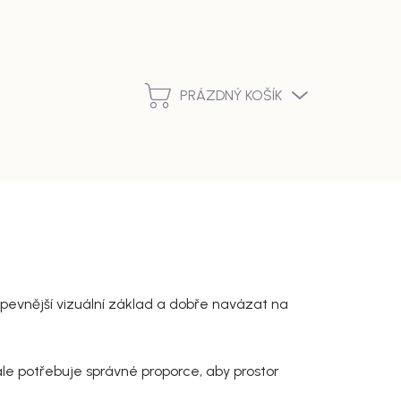
Podmínky ochrany osobních údajů
Vrácení zboží a reklamace
PRÁZDNÝ KOŠÍK
NÁKUPNÍ
KOŠÍK
t pevnější vizuální základ a dobře navázat na
ale potřebuje správné proporce, aby prostor