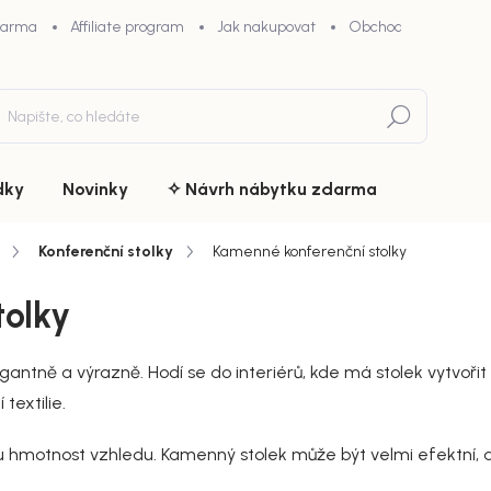
darma
Affiliate program
Jak nakupovat
Obchodní podmínky
Hledat
dky
Novinky
✧ Návrh nábytku zdarma
Konferenční stolky
Kamenné konferenční stolky
tolky
gantně a výrazně. Hodí se do interiérů, kde má stolek vytvoři
textilie.
ou hmotnost vzhledu. Kamenný stolek může být velmi efektní, 