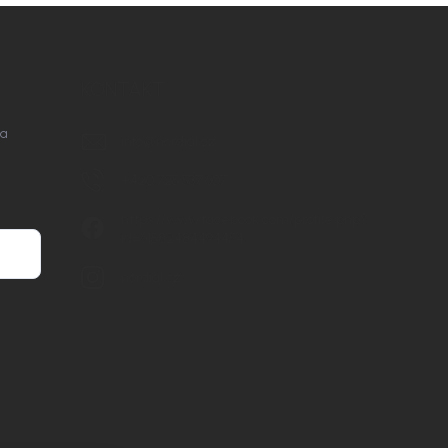
KONTAKT
na
info
@
nordial.cz
+420 725 537 607
https://www.facebook.com/profile.php?
id=61582484494454
nordial.cz