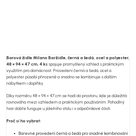
9 549 Kč
14 409 Kč
DO KOŠÍKU
DO KOŠÍKU
Barová židle Milano Baržidle, černá a šedá, ocel a polyester,
48 × 94 × 47 cm, 4 ks
spojuje promyšlený vzhled s praktickým
využitím pro domácnost. Provedení černá a šedá, ocel a
polyester působí přirozeně a snadno se kombinuje s dalším
nábytkem i doplňky.
Díky rozměru 48 × 94 × 47 cm se hodí do prostoru, kde je důležitá
rovnováha mezi vzhledem a praktickým používáním. Pohodlný
tvar dobře funguje u jídelního stolu i v odpočinkové části.
Proč si ho vybrat:
Barevné provedení černá a šedá pro snadné kombinování