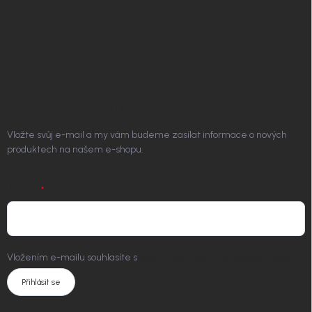
Vrácení zboží a reklamace
Doprava a platba
Platím Pak
Kontakt
ODEBÍRAT NEWSLETTER
Vložte svůj e-mail a my vám budeme zasílat informace o nových
produktech na našem e-shopu.
E-MAIL
Vložením e-mailu souhlasíte s
podmínkami ochrany osobních údajů
Přihlásit se