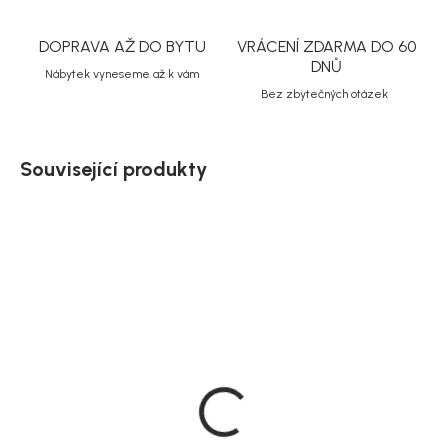
DOPRAVA AŽ DO BYTU
VRÁCENÍ ZDARMA DO 60
DNŮ
Nábytek vyneseme až k vám
Bez zbytečných otázek
Související produkty
Doručíme do 10-14 dnů
Doručíme do 10-14 dnů
Barový stůl zahradní,
Zahradní set Milano,
hliník, Ø 70 cm, Milano
černá, ocel