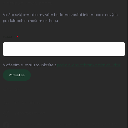
ODEBÍRAT NEWSLETTER
Vložte svůj e-mail a my vám budeme zasílat informace o nových
produktech na našem e-shopu.
E-MAIL
Vložením e-mailu souhlasíte s
podmínkami ochrany osobních údajů
Přihlásit se
KONTAKT
info
@
nordial.cz
+420 725 537 607
https://www.facebook.com/profile.php?id=61582484494454