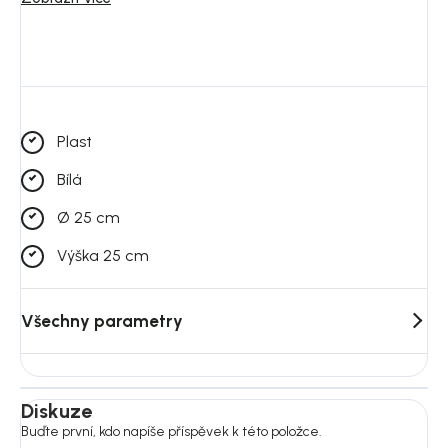
Váha: 0,45 kg
Stupeň krytí: IP44
Napájení: solární panel
Plast
Bílá
Ø 25 cm
Výška 25 cm
Všechny parametry
Diskuze
Buďte první, kdo napíše příspěvek k této položce.