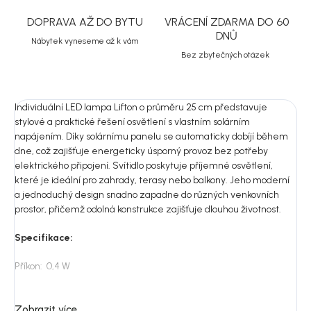
DOPRAVA AŽ DO BYTU
VRÁCENÍ ZDARMA DO 60
DNŮ
Nábytek vyneseme až k vám
Bez zbytečných otázek
Individuální LED lampa Lifton o průměru 25 cm představuje
stylové a praktické řešení osvětlení s vlastním solárním
napájením.
Díky solárnímu panelu se automaticky dobíjí během
dne, což zajišťuje energeticky úsporný provoz bez potřeby
elektrického připojení. Svítidlo poskytuje příjemné osvětlení,
které je ideální pro zahrady, terasy nebo balkony. Jeho moderní
a jednoduchý design snadno zapadne do různých venkovních
prostor, přičemž odolná konstrukce zajišťuje dlouhou životnost.
Specifikace:
Příkon: 0,4 W
Mah:
600MAH
Zobrazit více