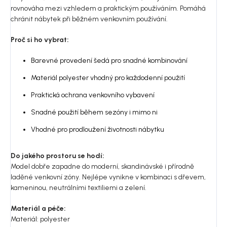
rovnováha mezi vzhledem a praktickým používáním. Pomáhá
chránit nábytek při běžném venkovním používání.
Proč si ho vybrat:
Barevné provedení šedá pro snadné kombinování
Materiál polyester vhodný pro každodenní použití
Praktická ochrana venkovního vybavení
Snadné použití během sezóny i mimo ni
Vhodné pro prodloužení životnosti nábytku
Do jakého prostoru se hodí:
Model dobře zapadne do moderní, skandinávské i přírodně
laděné venkovní zóny. Nejlépe vynikne v kombinaci s dřevem,
kameninou, neutrálními textiliemi a zelení.
Materiál a péče:
Materiál: polyester