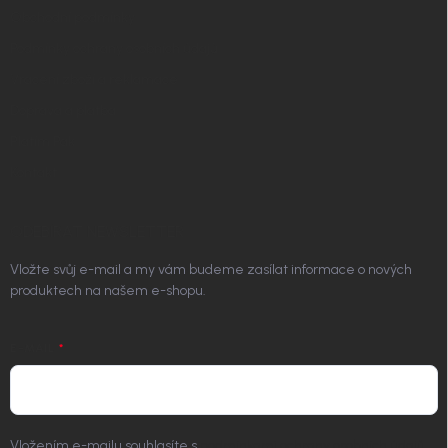
Obchodní podmínky
Podmínky ochrany osobních údajů
Vrácení zboží a reklamace
Doprava a platba
Platím Pak
Kontakt
ODEBÍRAT NEWSLETTER
Vložte svůj e-mail a my vám budeme zasílat informace o nových
produktech na našem e-shopu.
E-MAIL
Vložením e-mailu souhlasíte s
podmínkami ochrany osobních údajů