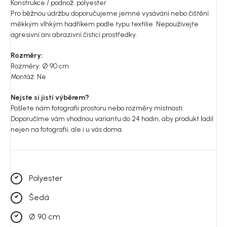
Konstrukce / podnož: polyester
Pro běžnou údržbu doporučujeme jemné vysávání nebo čištění
měkkým vlhkým hadříkem podle typu textilie. Nepoužívejte
agresivní ani abrazivní čisticí prostředky.
Rozměry:
Rozměry: Ø 90 cm
Montáž: Ne
Nejste si jistí výběrem?
Pošlete nám fotografii prostoru nebo rozměry místnosti.
Doporučíme vám vhodnou variantu do 24 hodin, aby produkt ladil
nejen na fotografii, ale i u vás doma.
Polyester
Šedá
Ø 90 cm