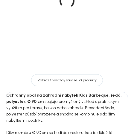
zahradní nábytek Klas,
zahradní nábytek Klas,
šedá, polyester, 160 × 130
šedá, polyester, 330 × 86
× 210 cm
× 200 cm
1 649 Kč
1 939 Kč
DO KOŠÍKU
DO KOŠÍKU
Zobrazit všechny související produkty
Ochranný obal na zahradní nábytek Klas Barbeque, šedá,
polyester, Ø 90 cm
spojuje promyšlený vzhled s praktickým
využitím pro terasu, balkon nebo zahradu. Provedení šedá,
polyester působí přirozeně a snadno se kombinuje s dalším
nábytkem i doplňky.
Díky rozměru Ø 90 cm se hodí do prostoru, kde je důležitá