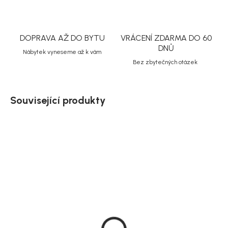
DOPRAVA AŽ DO BYTU
VRÁCENÍ ZDARMA DO 60
DNŮ
Nábytek vyneseme až k vám
Bez zbytečných otázek
Související produkty
Doručíme do 10-14 dnů
Doručíme do 10-14 dnů
Ochranný obal na
Ochranný obal na