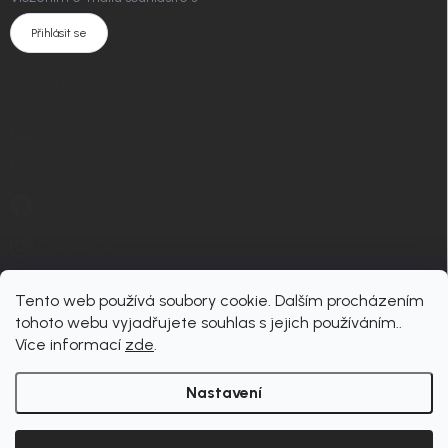
Přihlásit se
KONTAKT
info
@
nordial.cz
+420 725 537 607
https://www.facebook.com/profile.php?id=61582484494454
nordial.cz
Tento web používá soubory cookie. Dalším procházením
tohoto webu vyjadřujete souhlas s jejich používáním..
Více informací
zde
.
Nastavení