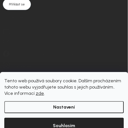
Přihlásit se
KONTAKT
info
@
nordial.cz
+420 725 537 607
https://www.facebook.com/profile.php?id=61582484494454
nordial.cz
Tento web používá soubory cookie. Dalším procházením
tohoto webu vyjadřujete souhlas s jejich používáním..
Více informací
zde
.
Nastavení
Copyright 2026
nordial
. Všechna práva vyhrazena.
Upravit nastavení cookies
Souhlasím