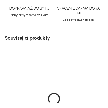
DOPRAVA AŽ DO BYTU
VRÁCENÍ ZDARMA DO 60
DNŮ
Nábytek vyneseme až k vám
Bez zbytečných otázek
Související produkty
Akce
Doručíme do 10-14 dnů
Doručíme do 10-14 dnů
House Nordic Šedé
House Nordic Křeslo z
čalouněné křeslo,
textilie bouclé, otočné,
Nazare
světle šedé, Messina