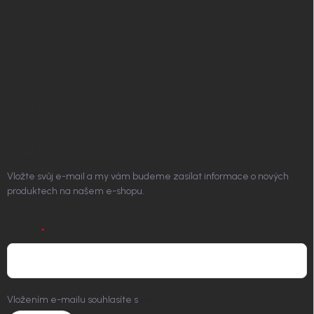
Podmínky ochrany osobních údajů
Vrácení zboží a reklamace
Doprava a platba
Platím Pak
Kontakt
ODEBÍRAT NEWSLETTER
Vložte svůj e-mail a my vám budeme zasílat informace o nových
produktech na našem e-shopu.
E-MAIL
Vložením e-mailu souhlasíte s
podmínkami ochrany osobních údajů