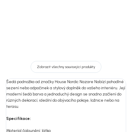
10 625 Kč
14 337 Kč
DO KOŠÍKU
DO KOŠÍKU
Zobrazit všechny související produkty
Šedá podnožka od značky House Nordic Nazare Nabízí pohodlné
sezení nebo odpočinek a stylový doplněk do vašeho interiéru. Její
moderní šedá barva a jednoduchý design se snadno začlení do
různých dekorací, ideální do obývacího pokoje, ložnice nebo na
terasu.
Specifikace:
Materíal čalounění: látka