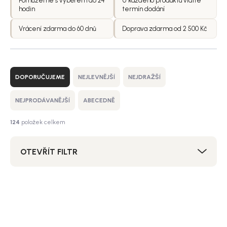
Pomůžeme s výběrem do 24
U každého produktu vidíte
hodin
termín dodání
Vrácení zdarma do 60 dnů
Doprava zdarma od 2 500 Kč
Ř
a
DOPORUČUJEME
NEJLEVNĚJŠÍ
NEJDRAŽŠÍ
z
e
NEJPRODÁVANĚJŠÍ
ABECEDNĚ
n
í
124
položek celkem
p
r
OTEVŘÍT FILTR
o
d
u
V
k
ý
SALECODE:NORDIAL15:15:%
t
p
ů
i
s