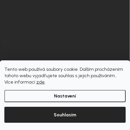
KONTAKT
info
@
nordial.cz
+420 725 537 607
https://www.facebook.com/profile.php?id=61582484494454
nordial.cz
Tento web používá soubory cookie. Dalším procházením
tohoto webu vyjadřujete souhlas s jejich používáním..
Více informací
zde
.
Nastavení
Copyright 2026
nordial
. Všechna práva vyhrazena.
Upravit nastavení cookies
Souhlasím
Vytvořil Shoptet