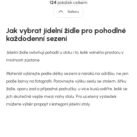
v
t
124
položek celkem
l
r
Nahoru
á
á
d
n
a
Jak vybrat jídelní židle pro pohodlné
k
c
í
o
každodenní sezení
p
v
r
á
Jídelní židle ovlivňují pohodlí u stolu i to, kolik volného prostoru v
v
n
k
místnosti zůstane.
í
y
v
Materiál vybírejte podle délky sezení a nároků na údržbu, ne jen
ý
podle barvy na fotografii. Porovnejte výšku sedu se stolem, šířku
p
i
židle, oporu zad a případné područky; u více kusů ověřte, kolik se
s
jich skutečně vejde mezi nohy stolu. Pro ucelený výsledek
u
můžete výběr propojit s kategorií
jídelní stoly
.