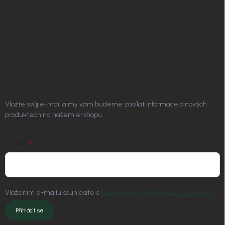
Vrácení zboží a reklamace
Doprava a platba
Platím Pak
Kontakt
ODEBÍRAT NEWSLETTER
Vložte svůj e-mail a my vám budeme zasílat informace o nových
produktech na našem e-shopu.
E-MAIL
Vložením e-mailu souhlasíte s
podmínkami ochrany osobních údajů
Přihlásit se