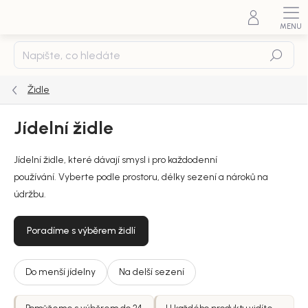
Přejít
na
obsah
Hledat
Židle
Jídelní židle
Jídelní židle, které dávají smysl i pro každodenní
používání.
Vyberte podle prostoru, délky sezení a nároků na
údržbu.
Poradíme s výběrem židlí
Do menší jídelny
Na delší sezení