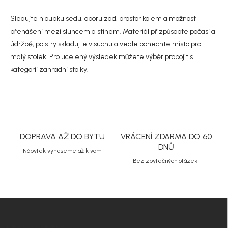
í
y
v
Sledujte hloubku sedu, oporu zad, prostor kolem a možnost
ý
přenášení mezi sluncem a stínem. Materiál přizpůsobte počasí a
p
i
údržbě, polstry skladujte v suchu a vedle ponechte místo pro
s
malý stolek. Pro ucelený výsledek můžete výběr propojit s
u
kategorií
zahradní stolky
.
DOPRAVA AŽ DO BYTU
VRÁCENÍ ZDARMA DO 60
DNŮ
Nábytek vyneseme až k vám
Bez zbytečných otázek
Z
á
p