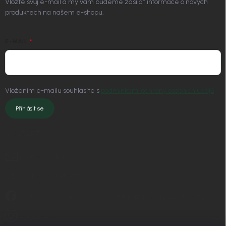
Vložte svůj e-mail a my vám budeme zasílat informace o nových
produktech na našem e-shopu.
E-MAIL
Vložením e-mailu souhlasíte s
podmínkami ochrany osobních údajů
Přihlásit se
KONTAKT
info
@
nordial.cz
+420 725 537 607
https://www.facebook.com/profile.php?id=61582484494454
nordial.cz