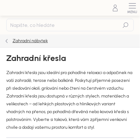
Přejít
na
obsah
Hledat
Zahradní nábytek
Zahradní křesla
Zahradní křesla jsou ideální pro pohodlné relaxaci a odpočinek na
vaší zahradě, terase nebo balkóně. Poskytují příjemné posezení
při sledování okolí, grilování nebo čtení na čerstvém vzduchu.
Zahradní křesla jsou dostupná v různých stylech, materiálech a
velikostech – od lehkých plastových a hliníkových variant
vhodných na přenos, po pohodlná dřevěná nebo kovová křesla s
polstrováním. Vyberte si taková, která vám zpříjemní venkovní
chvíle a dodají vašemu prostoru komfort a styl.