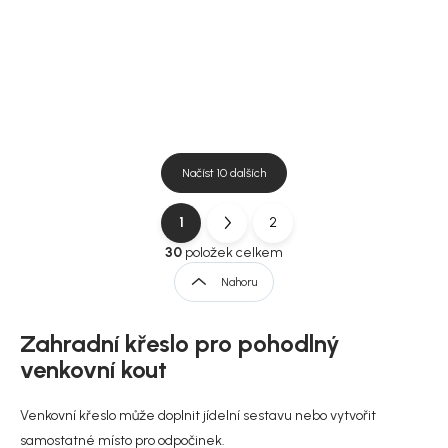
DO KOŠÍKU
DO KOŠÍKU
Načíst 10 dalších
1
2
O
S
v
t
30
položek celkem
l
r
Nahoru
á
á
d
n
a
Zahradní křeslo pro pohodlný
k
c
í
o
venkovní kout
p
v
r
á
Venkovní křeslo může doplnit jídelní sestavu nebo vytvořit
v
n
k
samostatné místo pro odpočinek.